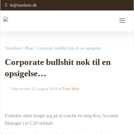
th@tunehein.dk
TuneHein
/
Blog
/
Corporate bullshit nok til en opsigelse…
Corporate bullshit nok til en
opsigelse…
Udgivet den
22. august 2018
af
Tune Hein
Forleden aften brugte jeg på at coache en tung Key Account
Manager i et C20 selskab.