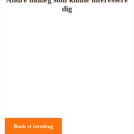
dig
Book Foredrag og Inspiration idag
Tune Hein er en af Danmarks mest erfarne rådgivere i strategisk
ledelse, disruption og forandring. Han er uddannet på DTU, CBS
samt IMD og har selv 18 år bag sig som leder, direktør og
iværksætter.
Book et foredrag