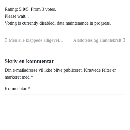
Rating:
5.0
/5. From 3 votes.
Please wait...
Voting is currently disabled, data maintenance in progress.
Indlæg navigation
Men alle klappede alligevel…
Aristoteles og Handlekraft
Skriv en kommentar
Din e-mailadresse vil ikke blive publiceret.
Krævede felter er
markeret med
*
Kommentar
*