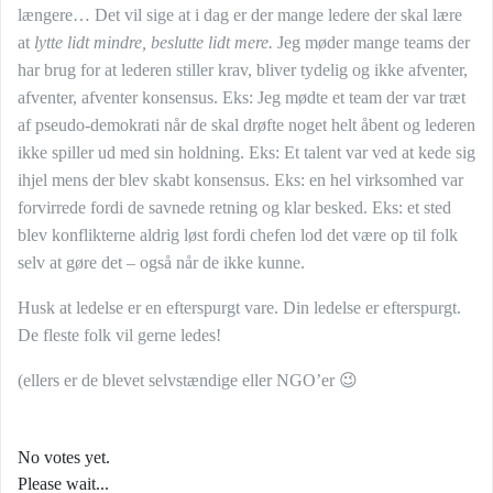
længere… Det vil sige at i dag er der mange ledere der skal lære
at
lytte lidt mindre, beslutte lidt mere.
Jeg møder mange teams der
har brug for at lederen stiller krav, bliver tydelig og ikke afventer,
afventer, afventer konsensus. Eks: Jeg mødte et team der var træt
af pseudo-demokrati når de skal drøfte noget helt åbent og lederen
ikke spiller ud med sin holdning. Eks: Et talent var ved at kede sig
ihjel mens der blev skabt konsensus. Eks: en hel virksomhed var
forvirrede fordi de savnede retning og klar besked. Eks: et sted
blev konflikterne aldrig løst fordi chefen lod det være op til folk
selv at gøre det – også når de ikke kunne.
Husk at ledelse er en efterspurgt vare. Din ledelse er efterspurgt.
De fleste folk vil gerne ledes!
(ellers er de blevet selvstændige eller NGO’er 😉
No votes yet.
Please wait...