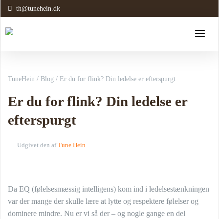
th@tunehein.dk
TuneHein
/
Blog
/
Er du for flink? Din ledelse er efterspurgt
Er du for flink? Din ledelse er
efterspurgt
Udgivet den
af
Tune Hein
Da EQ (følelsesmæssig intelligens) kom ind i ledelsestænkningen
var der mange der skulle lære at lytte og respektere følelser og
dominere mindre. Nu er vi så der – og nogle gange en del