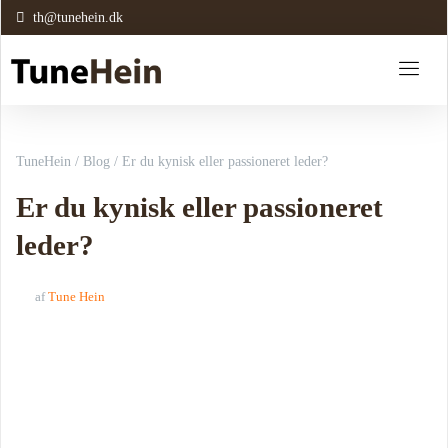
th@tunehein.dk
TuneHein
/
Blog
/
Er du kynisk eller passioneret leder?
Er du kynisk eller passioneret
leder?
af
Tune Hein