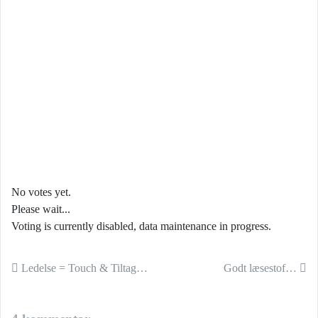
No votes yet.
Please wait...
Voting is currently disabled, data maintenance in progress.
Indlæg navigation
Ledelse = Touch & Tiltag…
Godt læsestof…