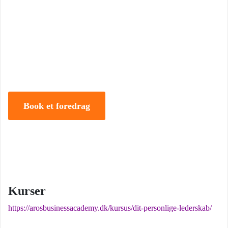
Tune Hein er en af Danmarks mest erfarne rådgivere i strategisk
ledelse, disruption og forandring. Han er uddannet på DTU, CBS
samt IMD og har selv 18 år bag sig som leder, direktør og
iværksætter.
Book et foredrag
Kurser
https://arosbusinessacademy.dk/kursus/dit-personlige-lederskab/