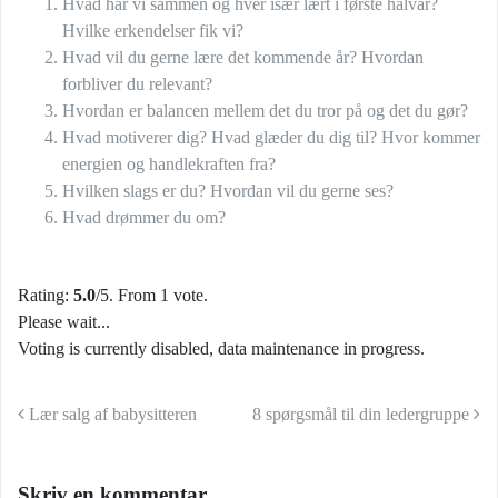
Hvad har vi sammen og hver især lært i første halvår?
Hvilke erkendelser fik vi?
Hvad vil du gerne lære det kommende år? Hvordan
forbliver du relevant?
Hvordan er balancen mellem det du tror på og det du gør?
Hvad motiverer dig? Hvad glæder du dig til? Hvor kommer
energien og handlekraften fra?
Hvilken slags er du? Hvordan vil du gerne ses?
Hvad drømmer du om?
Rating:
5.0
/5. From 1 vote.
Please wait...
Voting is currently disabled, data maintenance in progress.
Indlæg navigation
Lær salg af babysitteren
8 spørgsmål til din ledergruppe
Skriv en kommentar