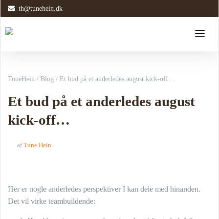
th@tunehein.dk
TuneHein
/
Blog
/
Et bud på et anderledes august kick-off…
Et bud på et anderledes august
kick-off…
af
Tune Hein
Her er nogle anderledes perspektiver I kan dele med hinanden.
Det vil virke teambuildende: