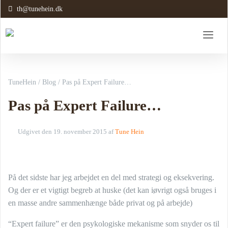
th@tunehein.dk
TuneHein
/
Blog
/
Pas på Expert Failure…
Pas på Expert Failure…
Udgivet den
19. november 2015
af
Tune Hein
På det sidste har jeg arbejdet en del med strategi og eksekvering.
Og der er et vigtigt begreb at huske (det kan iøvrigt også bruges i
en masse andre sammenhænge både privat og på arbejde)
“Expert failure” er den psykologiske mekanisme som snyder os til