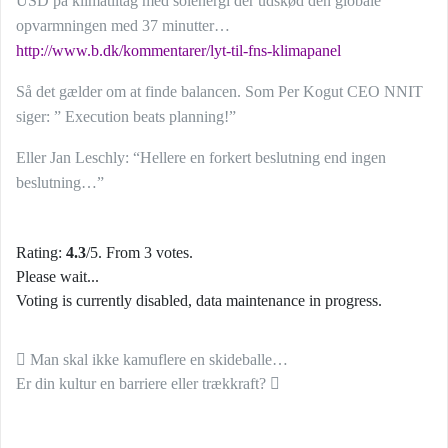
USD på klimatiltag med solenergi der udskød den globale
opvarmningen med 37 minutter…
http://www.b.dk/kommentarer/lyt-til-fns-klimapanel
Så det gælder om at finde balancen. Som Per Kogut CEO NNIT
siger: ” Execution beats planning!”
Eller Jan Leschly: “Hellere en forkert beslutning end ingen
beslutning…”
Rating:
4.3
/5. From 3 votes.
Please wait...
Voting is currently disabled, data maintenance in progress.
Indlæg navigation
Man skal ikke kamuflere en skideballe…
Er din kultur en barriere eller trækkraft?