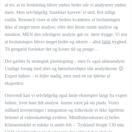
at tro, at en beslutning bliver endnu bedre når vi analyserer endnu
mere. Men selvfølgelig ‘knækker kurven’ et sted. Ret tidligt
endda. Research viser at ofte bedres kvaliteten af beslutningen
ikke af meget mere analyse, efter den første runde analyse og
intuition. MEN den yderligere analyse gør os mere trygge. Vi tror
at beslutningen bliver meget bedre og sikrere – altså
falsk
tryghed.
Til gengæld forsinker det og koster tid og penge…
Det gælder fx strategisk planlægning – men fx også aktieanalyse.
Utallige forsøg med aber og børnehavebørn slår analytikerne 😉
Expert failure – vi fejler stadig, men med en rar følelse af
ekspertice.
Omvendt kan vi selvfølgelig også finde eksempler langt fra expert
failure, hvor bare lidt analyse kunne være på sin plads. Vores
milliard investeringer i integration og folkeskole er ikke ligefrem
belastet af videnskabeligt evidens. Mindfulnesskurser ej heller.
Klimaområdet er måske et andet felt – Tyskland brugte 130 mia