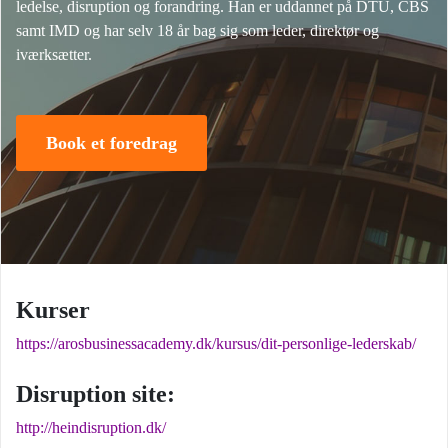
ledelse, disruption og forandring. Han er uddannet på DTU, CBS
samt IMD og har selv 18 år bag sig som leder, direktør og
iværksætter.
Book et foredrag
Kurser
https://arosbusinessacademy.dk/kursus/dit-personlige-lederskab/
Disruption site:
http://heindisruption.dk/