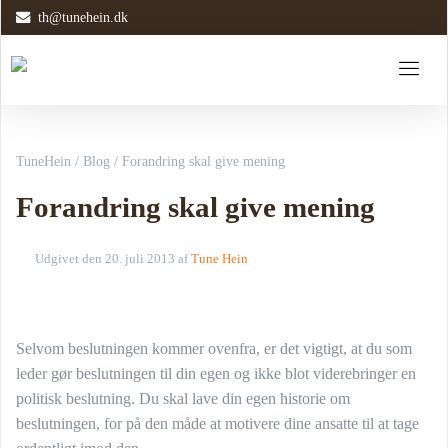
th@tunehein.dk
TuneHein
/
Blog
/
Forandring skal give mening
Forandring skal give mening
Udgivet den
20. juli 2013
af
Tune Hein
Selvom beslutningen kommer ovenfra, er det vigtigt, at du som
leder gør beslutningen til din egen og ikke blot viderebringer en
politisk beslutning. Du skal lave din egen historie om
beslutningen, for på den måde at motivere dine ansatte til at tage