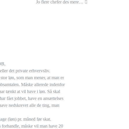
Jo flere chefer des mere…
OB,
eller det private erhvervsliv.
å stor løn, som man mener, at man er
jobsamtalen. Måske allerede indenfor
ar tænkt at vil have i løn. Så skal
har fået jobbet, have en ansættelses
have nedskrevet alle de ting, man
gage (løn) pr. måned før skat.
å forhandle, måske vil man have 20