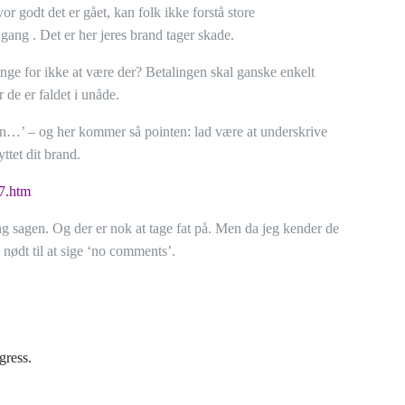
r godt det er gået, kan folk ikke forstå store
gang . Det er her jeres brand tager skade.
nge for ikke at være der? Betalingen skal ganske enkelt
 de er faldet i unåde.
ten…’ – og her kommer så pointen: lad være at underskrive
ttet dit brand.
7.htm
 sagen. Og der er nok at tage fat på. Men da jeg kender de
e nødt til at sige ‘no comments’.
gress.