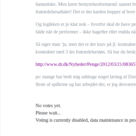
fantastiske. Men kære bestyrelsesformænd: uanset hvo
fratrædelsesaftaler! Det er der kæden hopper af hver 
Og logikken er jo klar nok – hvorfor skal de have pe
falde når de performer – ikke bagefter eller endda når
Så siger man ‘ja, men det er der krav på jf. kontrak
kontrakter med 3 års fratrædelsesløn. Så har du besky
http://www.dr.dk/Nyheder/Penge/2012/03/21/08365
ps: mange har bedt mig uddrage noget læring af Dong
fleste af spillerne og har arbejdet der, er jeg desværr
No votes yet.
Please wait...
Voting is currently disabled, data maintenance in pro