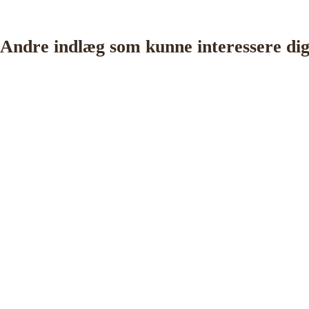
Andre indlæg som kunne interessere di
on idag
 strategisk ledelse, disruption og
og har selv 18 år bag sig som leder,