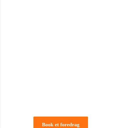
Book Foredrag og Inspirati
Tune Hein er en af Danmarks mest erfarne rådgivere i
forandring. Han er uddannet på DTU, CBS samt IMD 
direktør og iværksætter.
Book et foredrag