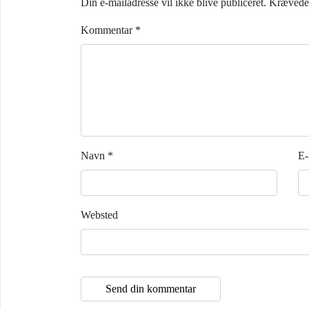
Din e-mailadresse vil ikke blive publiceret.
Krævede 
Kommentar
*
Navn
*
E-
Websted