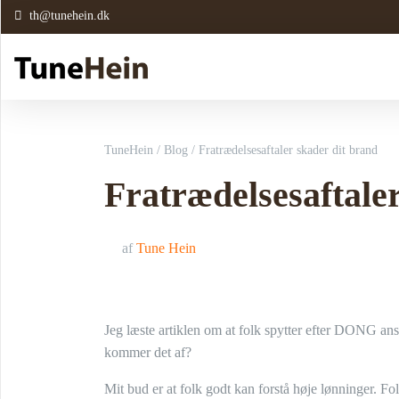
th@tunehein.dk
TuneHein
/
Blog
/
Fratrædelsesaftaler skader dit brand
Fratrædelsesaftale
af
Tune Hein
Jeg læste artiklen om at folk spytter efter DONG ans
kommer det af?
Mit bud er at folk godt kan forstå høje lønninger. Fo