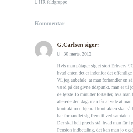
Indlæg navigation
HR faldgruppe
Kommentar
G.Carlsen
siger:
30 marts, 2012
Hvis man påtager sig et stort Erhverv /J
hvad enten det er indenfor det offentlige 
Vil jeg anbefale, at man forhandler en s
værd på det givne tidspunkt, man er til 
de første 1o minutter fortæller, hva man h
allerede den dag, man får at vide at man 
kontrakt med hjem. I kontrakten skal så 
har forhandlet sig frem til ved samtalen.
Der skal helt præcis stå, hvad man får i 
Pension indbetaling, det kan man jo ogs