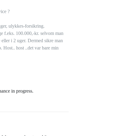
vice ?
nger, ulykkes-forsikring.
ge f.eks. 100.000,-kr. selvom man
 eller i 2 uger. Dermed sikre man
ob. Host.. host ..det var bare min
K
nance in progress.