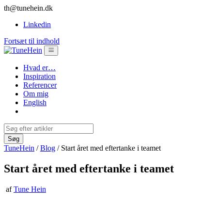
th@tunehein.dk
Linkedin
Fortsæt til indhold
Hvad er…
Inspiration
Referencer
Om mig
English
TuneHein
/
Blog
/
Start året med eftertanke i teamet
Start året med eftertanke i teamet
af
Tune Hein