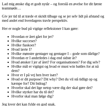
Lad mig ønske dig et godt nytår – og foreslå en øvelse for dit første
teammøde…
Giv jer tid til at træde et skridt tilbage og se jer selv lidt på afstand og
med andet end hverdagens travle perspektiv.
Her er nogle bud på vigtige refleksioner I kan gøre:
Hvordan er året gået for jer?
Hvilke succeser?
Hvilke fiaskoer?
Hvad lærte I?
Hvilke mønstre gentager og gentager I – gode som dårlige?
Hvordan er I anderledes i dag end sidste år?
Hvad ønsker I jer af året? For organisationen? For dig selv?
Hvilke mål er vigtigst og hvad er must win battles for at nå
dem?
Hvor er I på vej hen hver især?
Hvad er dit purpose? Dit why? Det du vil stå tidligt op og
kæmpe for? Dit bidrag?
Hvorfor skal det lige netop være dig der skal gøre det?
Hvilke styrker har du til det?
Hvorfor skal man følge dig?
Jeg lover det kan fylde en god snak.