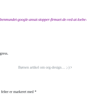
aabenmundet-google-ansat-stopper-firmaet-de-ved-at-loebe-
gress.
Børsen artikel om org-design… ;-)
felter er markeret med
*