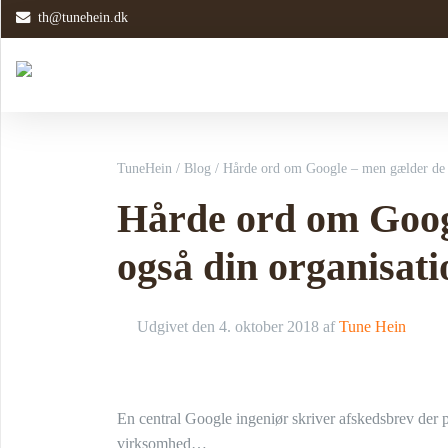
th@tunehein.dk
TuneHein
/
Blog
/
Hårde ord om Google – men gælder de o
Hårde ord om Goog
også din organisat
Udgivet den
4. oktober 2018
af
Tune Hein
En central Google ingeniør skriver afskedsbrev der p
virksomhed…