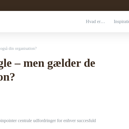
Hvad er…
Inspirat
gså din organisation?
le – men gælder de
ion?
inpointer centrale udfordringer for enhver succesfuld