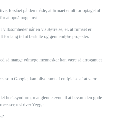
ve, forstået på den måde, at firmaet er alt for optaget af
 for at opnå noget nyt.
virksomheder når en vis størrelse, er, at firmaet er
lt for lang tid at beslutte og gennemføre projekter.
dt med så mange ydmyge mennesker kan være så arrogant et
ces som Google, kan blive ramt af en følelse af at være
undet her’-syndrom, manglende evne til at bevare den gode
processer,« skriver Yegge.
er?