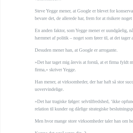
Steve Yegge mener, at Google er blevet for konservati
bevare det, de allerede har, frem for at risikere noget
En anden faktor, som Yegge mener er uundgåelig, når 
hæmmet af politik – noget som fører til, at det tager a
Desuden mener han, at Google er arrogante.
»Det har taget mig årevis at forstå, at et firma fyl
firma,« skriver Yegge.
Han mener, at virksomheder, der har haft så stor suc
uovervindelige.
»Det har tragiske følger: selvtilfredshed, ‘ikke opf
relation til kunder og dårlige strategiske beslutnings
Men hvor mange store virksomheder taler han om h