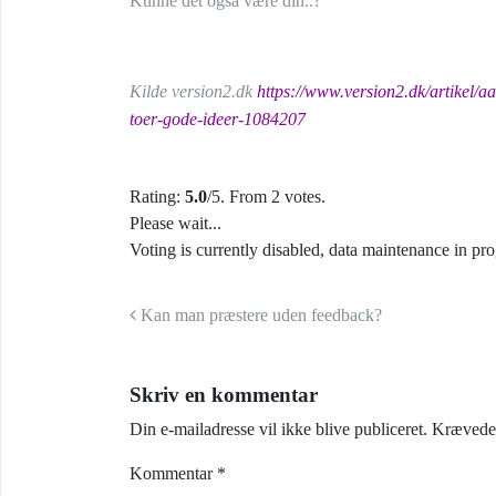
Kunne det også være din..?
Kilde version2.dk
https://www.version2.dk/artikel/
toer-gode-ideer-1084207
Rating:
5.0
/5. From 2 votes.
Please wait...
Voting is currently disabled, data maintenance in pro
Indlæg navigation
Kan man præstere uden feedback?
Skriv en kommentar
Din e-mailadresse vil ikke blive publiceret.
Krævede 
Kommentar
*