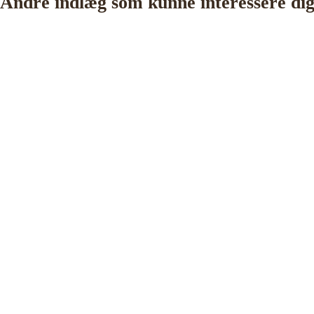
Andre indlæg som kunne interessere di
on idag
 strategisk ledelse, disruption og
og har selv 18 år bag sig som leder,