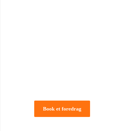
Book Foredrag og Inspirati
Tune Hein er en af Danmarks mest erfarne rådgivere i
forandring. Han er uddannet på DTU, CBS samt IMD 
direktør og iværksætter.
Book et foredrag