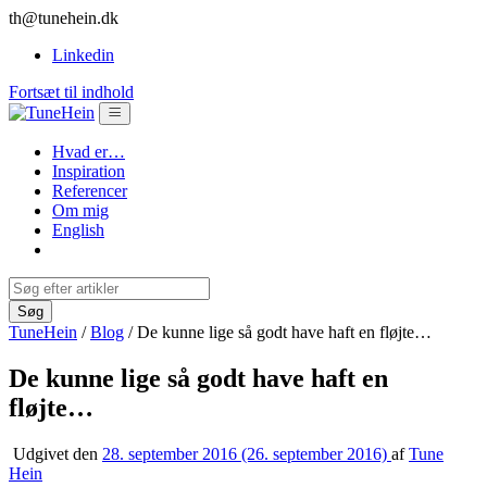
th@tunehein.dk
Linkedin
Fortsæt til indhold
Hvad er…
Inspiration
Referencer
Om mig
English
TuneHein
/
Blog
/
De kunne lige så godt have haft en fløjte…
De kunne lige så godt have haft en
fløjte…
Udgivet den
28. september 2016
(26. september 2016)
af
Tune
Hein