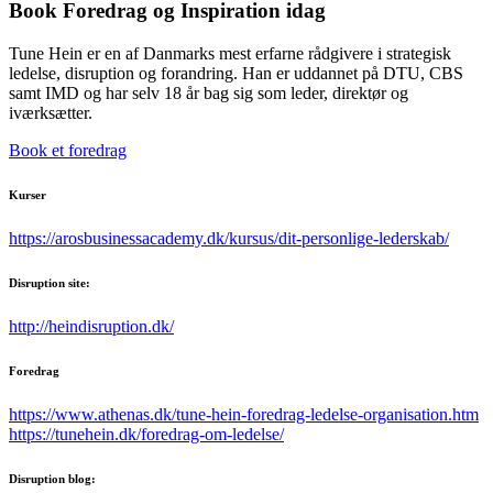
Book Foredrag og Inspiration idag
Tune Hein er en af Danmarks mest erfarne rådgivere i strategisk
ledelse, disruption og forandring. Han er uddannet på DTU, CBS
samt IMD og har selv 18 år bag sig som leder, direktør og
iværksætter.
Book et foredrag
Kurser
https://arosbusinessacademy.dk/kursus/dit-personlige-lederskab/
Disruption site:
http://heindisruption.dk/
Foredrag
https://www.athenas.dk/tune-hein-foredrag-ledelse-organisation.htm
https://tunehein.dk/foredrag-om-ledelse/
Disruption blog: