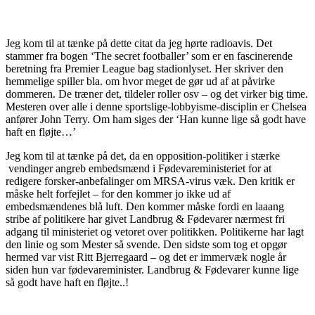
Jeg kom til at tænke på dette citat da jeg hørte radioavis. Det
stammer fra bogen ‘The secret footballer’ som er en fascinerende
beretning fra Premier League bag stadionlyset. Her skriver den
hemmelige spiller bla. om hvor meget de gør ud af at påvirke
dommeren. De træner det, tildeler roller osv – og det virker big time.
Mesteren over alle i denne sportslige-lobbyisme-disciplin er Chelsea
anfører John Terry. Om ham siges der ‘Han kunne lige så godt have
haft en fløjte…’
Jeg kom til at tænke på det, da en opposition-politiker i stærke
vendinger angreb embedsmænd i Fødevareministeriet for at
redigere forsker-anbefalinger om MRSA-virus væk. Den kritik er
måske helt forfejlet – for den kommer jo ikke ud af
embedsmændenes blå luft. Den kommer måske fordi en laaang
stribe af politikere har givet Landbrug & Fødevarer nærmest fri
adgang til ministeriet og vetoret over politikken. Politikerne har lagt
den linie og som Mester så svende. Den sidste som tog et opgør
hermed var vist Ritt Bjerregaard – og det er immervæk nogle år
siden hun var fødevareminister. Landbrug & Fødevarer kunne lige
så godt have haft en fløjte..!