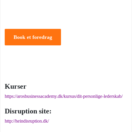
samt IMD og har selv 18 år bag sig som leder, direktør og
iværksætter.
Book et foredrag
Kurser
https://arosbusinessacademy.dk/kursus/dit-personlige-lederskab/
Disruption site:
http://heindisruption.dk/