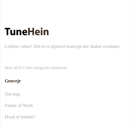
Ledelse virker! Det er et afprøvet koncept der skaber resultater.
Hein 2018 © Alle rettigheder forbehold
Genveje
Om mig
Future of Work
Hvad er ledelse?