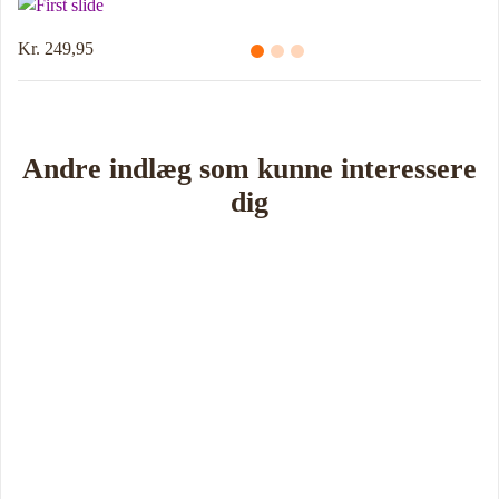
Kr. 214,95
Andre indlæg som kunne interessere
dig
Book Foredrag og Inspiration idag
Tune Hein er en af Danmarks mest erfarne rådgivere i strategisk
ledelse, disruption og forandring. Han er uddannet på DTU, CBS