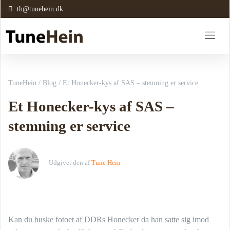
th@tunehein.dk
TuneHein
/
Blog
/
Et Honecker-kys af SAS – stemning er service
Et Honecker-kys af SAS –
stemning er service
Udgivet den
af
Tune Hein
Kan du huske fotoet af DDRs Honecker da han satte sig imod