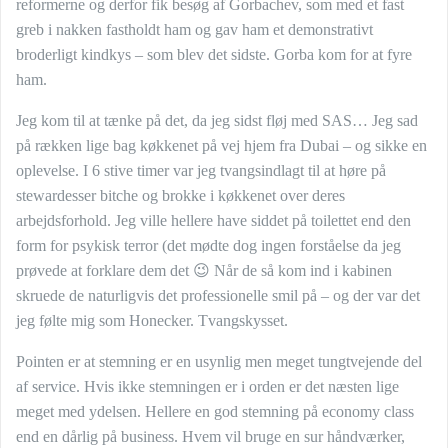
reformerne og derfor fik besøg af Gorbachev, som med et fast
greb i nakken fastholdt ham og gav ham et demonstrativt
broderligt kindkys – som blev det sidste. Gorba kom for at fyre
ham.
Jeg kom til at tænke på det, da jeg sidst fløj med SAS… Jeg sad
på rækken lige bag køkkenet på vej hjem fra Dubai – og sikke en
oplevelse. I 6 stive timer var jeg tvangsindlagt til at høre på
stewardesser bitche og brokke i køkkenet over deres
arbejdsforhold. Jeg ville hellere have siddet på toilettet end den
form for psykisk terror (det mødte dog ingen forståelse da jeg
prøvede at forklare dem det 😉 Når de så kom ind i kabinen
skruede de naturligvis det professionelle smil på – og der var det
jeg følte mig som Honecker. Tvangskysset.
Pointen er at stemning er en usynlig men meget tungtvejende del
af service. Hvis ikke stemningen er i orden er det næsten lige
meget med ydelsen. Hellere en god stemning på economy class
end en dårlig på business. Hvem vil bruge en sur håndværker,