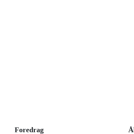
on idag
 strategisk ledelse, disruption og
og har selv 18 år bag sig som leder,
Foredrag
Å