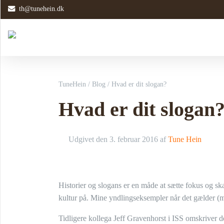
th@tunehein.dk
TuneHein
/
Blog
/
Hvad er dit slogan?
Hvad er dit slogan
Udgivet den
3. februar 2016
af
Tune Hein
Historier og slogans er en måde at sætte fokus og sk
kultur på. Mine yndlingseksempler når det gælder (m
Tidligere kollega Jeff Gravenhorst i ISS omskriver