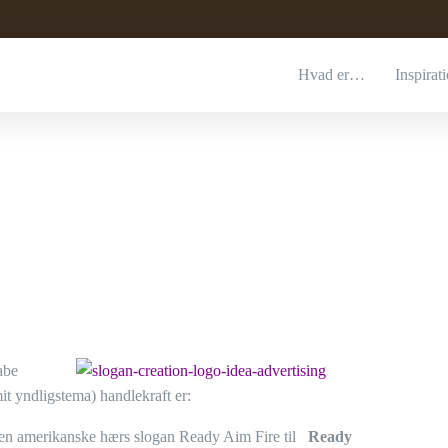
Hvad er…
Inspirat
?
abe
it yndligstema) handlekraft er:
 den amerikanske hærs slogan Ready Aim Fire til
Ready