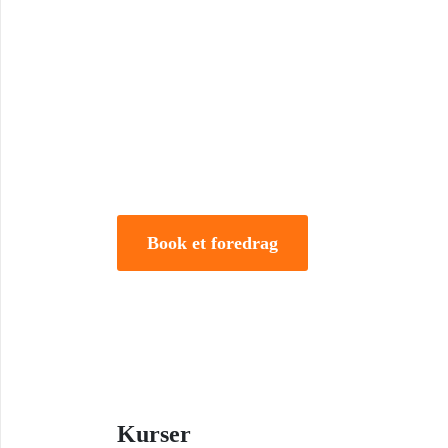
Book Foredrag og Inspirati
Tune Hein er en af Danmarks mest erfarne rådgivere i
forandring. Han er uddannet på DTU, CBS samt IMD 
direktør og iværksætter.
Book et foredrag
Kurser