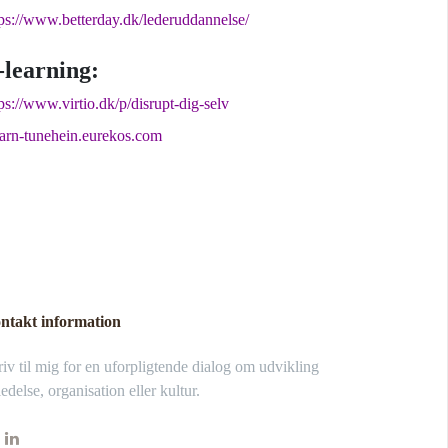
tps://www.betterday.dk/lederuddannelse/
-learning:
ps://www.virtio.dk/p/disrupt-dig-selv
earn-tunehein.eurekos.com
ntakt information
iv til mig for en uforpligtende dialog om udvikling
ledelse, organisation eller kultur.