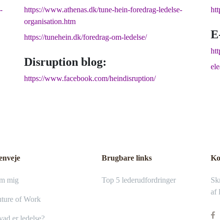
-
https://www.athenas.dk/tune-hein-foredrag-ledelse-
ht
organisation.htm
E
https://tunehein.dk/foredrag-om-ledelse/
htt
Disruption blog:
el
https://www.facebook.com/heindisruption/
enveje
Brugbare links
Ko
m mig
Top 5 lederudfordringer
Skr
af 
ture of Work
ad er ledelse?