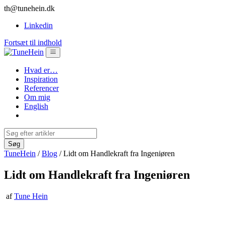
th@tunehein.dk
Linkedin
Fortsæt til indhold
Hvad er…
Inspiration
Referencer
Om mig
English
TuneHein
/
Blog
/
Lidt om Handlekraft fra Ingeniøren
Lidt om Handlekraft fra Ingeniøren
af
Tune Hein