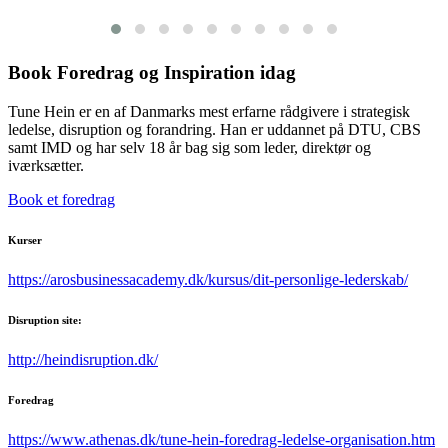
Book Foredrag og Inspiration idag
Tune Hein er en af Danmarks mest erfarne rådgivere i strategisk
ledelse, disruption og forandring. Han er uddannet på DTU, CBS
samt IMD og har selv 18 år bag sig som leder, direktør og
iværksætter.
Book et foredrag
Kurser
https://arosbusinessacademy.dk/kursus/dit-personlige-lederskab/
Disruption site:
http://heindisruption.dk/
Foredrag
https://www.athenas.dk/tune-hein-foredrag-ledelse-organisation.htm