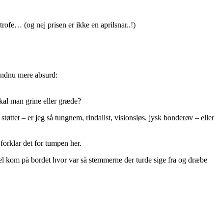
ofe… (og nej prisen er ikke en aprilsnar..!)
 endnu mere absurd:
kal man grine eller græde?
øttet – er jeg så tungnem, rindalist, visionsløs, jysk bonderøv – eller
forklar det for tumpen her.
el kom på bordet hvor var så stemmerne der turde sige fra og dræbe