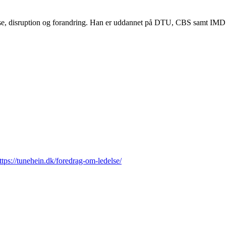
lse, disruption og forandring. Han er uddannet på DTU, CBS samt IMD og
ttps://tunehein.dk/foredrag-om-ledelse/