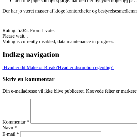
den lille pige som tør spørge: har den der bycykel noget tøj på
Der har jo været masser af kloge kontorchefer og bestyrelsesmedle
Rating:
5.0
/5. From 1 vote.
Please wait...
Voting is currently disabled, data maintenance in progress.
Indlæg navigation
Hvad er dit Make or Break?
Hvad er disruption egentlig?
Skriv en kommentar
Din e-mailadresse vil ikke blive publiceret.
Krævede felter er marker
Kommentar
*
Navn
*
E-mail
*