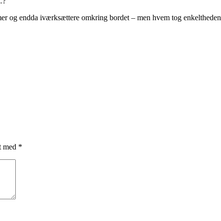
…?
mmer og endda iværksættere omkring bordet – men hvem tog enkelthede
et med
*