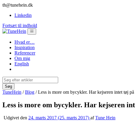
th@tunehein.dk
Linkedin
Fortsæt til indhold
Hvad er…
Inspiration
Referencer
Om mig
English
TuneHein
/
Blog
/
Less is more om bycykler. Har kejseren intet tøj p
Less is more om bycykler. Har kejseren int
Udgivet den
24. marts 2017
(25. marts 2017)
af
Tune Hein