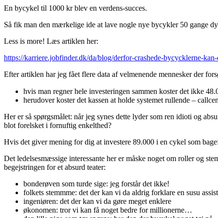
En bycykel til 1000 kr blev en verdens-succes.
Så fik man den mærkelige ide at lave nogle nye bycykler 50 gange dyr
Less is more! Læs artiklen her:
https://karriere.jobfinder.dk/da/blog/derfor-crashede-bycycklerne-kan
Efter artiklen har jeg fået flere data af velmenende mennesker der for
hvis man regner hele investeringen sammen koster det ikke 48
herudover koster det kassen at holde systemet rullende – callc
Her er så spørgsmålet: når jeg synes dette lyder som ren idioti og absu
blot forelsket i fornuftig enkelthed?
Hvis det giver mening for dig at investere 89.000 i en cykel som bagef
Det ledelsesmæssige interessante her er måske noget om roller og st
begejstringen for et absurd teater:
bonderøven som turde sige: jeg forstår det ikke!
folkets stemmme: det der kan vi da aldrig forklare en susu assis
ingeniøren: det der kan vi da gøre meget enklere
økonomen: tror vi kan få noget bedre for millionerne…