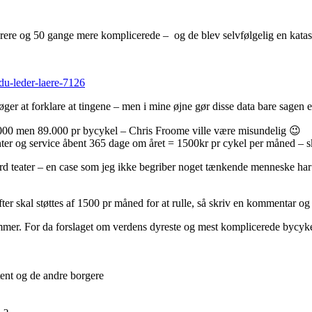
ere og 50 gange mere komplicerede – og de blev selvfølgelig en katastr
-du-leder-laere-7126
søger at forklare at tingene – men i mine øjne gør disse data bare sagen
.000 men 89.000 pr bycykel – Chris Froome ville være misundelig 😉
enter og service åbent 365 dage om året = 1500kr pr cykel per måned – s
rd teater – en case som jeg ikke begriber noget tænkende menneske har st
ter skal støttes af 1500 pr måned for at rulle, så skriv en kommentar og 
emmer. For da forslaget om verdens dyreste og mest komplicerede bycyk
tent og de andre borgere