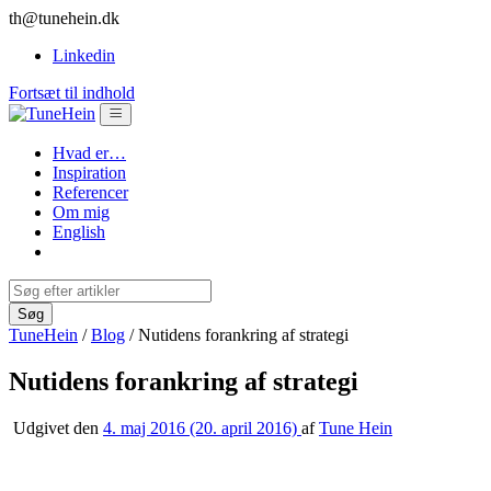
th@tunehein.dk
Linkedin
Fortsæt til indhold
Hvad er…
Inspiration
Referencer
Om mig
English
TuneHein
/
Blog
/
Nutidens forankring af strategi
Nutidens forankring af strategi
Udgivet den
4. maj 2016
(20. april 2016)
af
Tune Hein