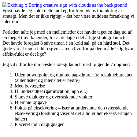
Først havde jeg kaldt dette indlæg for fremtidens forankring af
strategi. Men det er ikke rigtigt – det bør være nutidens forankring vi
taler om.
Forleden talte jeg med en mellemleder der havde taget en dag ud af
en meget travl kalender, for at deltage i det årlige strategi-launch.
Det havde foregået 8 stive timer, i en kold sal, på en hård stol. Det
gode var at ingen faldt i søvn… men hvorfor på den måde? Og hvor
effekt-fuldt er det lige?
Jeg vil udfordre din næste strategi-launch med følgende 7 dogmer:
Uden powerpoint og dumme pap-figurer fra rekalmebureauet
(autentisitet og intensitet er bedre)
Med bevægelse
IT understøttet (gamification, app e.l.)
Skæve dialoger og overraskende vinkler
Hjemme-opgave
Fokus på eksekvering – især at understøtte den tværgående
eksekvering (forskning viser at det altid er her eksekveringen
halter)
Placeret ind i dagligdagen