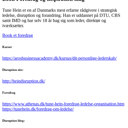
Tune Hein er en af Danmarks mest erfarne rådgivere i strategisk
ledelse, disruption og forandring. Han er uddannet på DTU, CBS
samt IMD og har selv 18 år bag sig som leder, direktør og
iværksætter.
Book et foredrag
Kurser
https://arosbusinessacademy.dk/kursus/dit-personlige-lederskab/
Disruption site:
http://heindisruption.dk/
Foredrag
https://www.athenas.dk/tune-hein-foredrag-ledelse-organisation.htm
https://tunehein.dk/foredrag-om-ledelse/
Disruption blog: