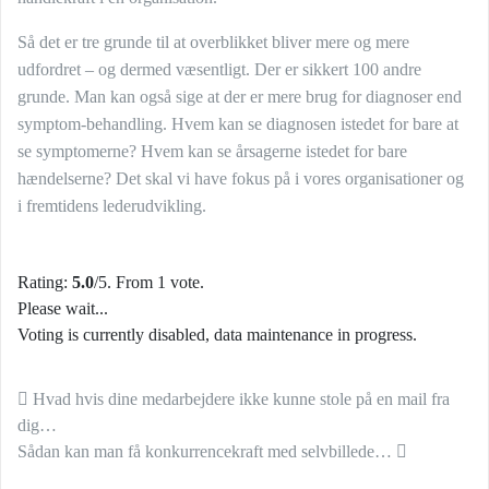
Så det er tre grunde til at overblikket bliver mere og mere
udfordret – og dermed væsentligt. Der er sikkert 100 andre
grunde. Man kan også sige at der er mere brug for diagnoser end
symptom-behandling. Hvem kan se diagnosen istedet for bare at
se symptomerne? Hvem kan se årsagerne istedet for bare
hændelserne? Det skal vi have fokus på i vores organisationer og
i fremtidens lederudvikling.
Rating:
5.0
/5. From 1 vote.
Please wait...
Voting is currently disabled, data maintenance in progress.
Indlæg navigation
Hvad hvis dine medarbejdere ikke kunne stole på en mail fra
dig…
Sådan kan man få konkurrencekraft med selvbillede…