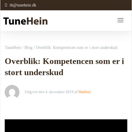
th@tunehein.dk
TuneHein
/
Blog
/
Overblik: Kompetencen som er i stort underskud
Overblik: Kompetencen som er i
stort underskud
Udgivet den
4. december 2019
af
Walther