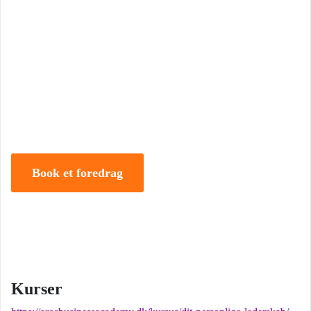
Book Foredrag og Inspiration idag
Tune Hein er en af Danmarks mest erfarne rådgivere i strategisk
ledelse, disruption og forandring. Han er uddannet på DTU, CBS
samt IMD og har selv 18 år bag sig som leder, direktør og
iværksætter.
Book et foredrag
Kurser