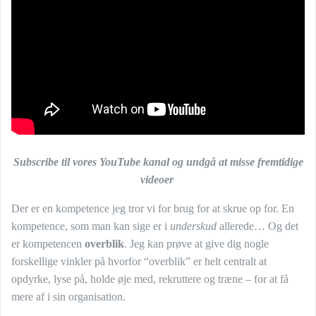
Subscribe til vores YouTube kanal og undgå at misse fremtidige
videoer
Der er en kompetence jeg tror vi for brug for at skrue op for. En
kompetence, som man kan sige er i
underskud
allerede… Og det
er kompetencen
overblik
. Jeg kan prøve at give dig nogle
forskellige vinkler på hvorfor “overblik” er helt centralt at
opdyrke, lyse på, holde øje med, rekruttere og træne – for at få
mere af i sin organisation.