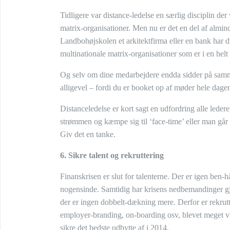
Tidligere var distance-ledelse en særlig disciplin de
matrix-organisationer. Men nu er det en del af almind
Landbohøjskolen et arkitektfirma eller en bank har d
multinationale matrix-organisationer som er i en helt
Og selv om dine medarbejdere endda sidder på samme
alligevel – fordi du er booket op af møder hele dagen
Distanceledelse er kort sagt en udfordring alle lede
strømmen og kæmpe sig til ‘face-time’ eller man går 
Giv det en tanke.
6. Sikre talent og rekruttering
Finanskrisen er slut for talenterne. Der er igen ben
nogensinde. Samtidig har krisens nedbemandinger gjo
der er ingen dobbelt-dækning mere. Derfor er rekrutte
employer-branding, on-boarding osv, blevet meget vi
sikre det bedste udbytte af i 2014.