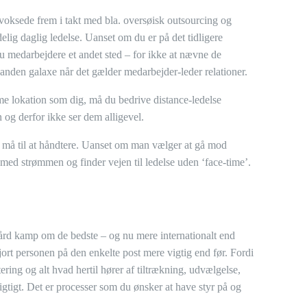
r voksede frem i takt med bla. oversøisk outsourcing og
elig daglig ledelse. Uanset om du er på det tidligere
u medarbejdere et andet sted – for ikke at nævne de
 anden galaxe når det gælder medarbejder-leder relationer.
 lokation som dig, må du bedrive distance-ledelse
 og derfor ikke ser dem alligevel.
re må til at håndtere. Uanset om man vælger at gå mod
med strømmen og finder vejen til ledelse uden ‘face-time’.
-hård kamp om de bedste – og nu mere internationalt end
rt personen på den enkelte post mere vigtig end før. Fordi
ring og alt hvad hertil hører af tiltrækning, udvælgelse,
gtigt. Det er processer som du ønsker at have styr på og