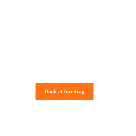
Book Foredrag og Inspirati
Tune Hein er en af Danmarks mest erfarne rådgivere i
forandring. Han er uddannet på DTU, CBS samt IMD 
direktør og iværksætter.
Book et foredrag