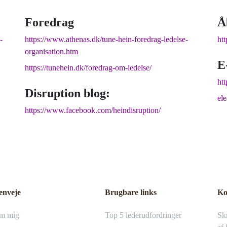
Foredrag
Å
-
https://www.athenas.dk/tune-hein-foredrag-ledelse-
ht
organisation.htm
E
https://tunehein.dk/foredrag-om-ledelse/
htt
Disruption blog:
el
https://www.facebook.com/heindisruption/
enveje
Brugbare links
Ko
m mig
Top 5 lederudfordringer
Skr