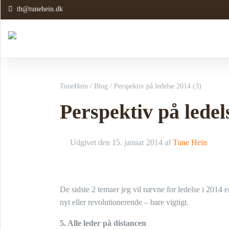
th@tunehein.dk
TuneHein
/
Blog
/
Perspektiv på ledelse 2014 (3)
Perspektiv på ledel
Udgivet den
15. januar 2014
af
Tune Hein
De sidste 2 temaer jeg vil nævne for ledelse i 2014 e
nyt eller revolutionerende – bare vigtigt.
5. Alle leder på distancen