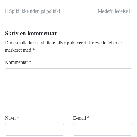
Indlæg navigation
Spild ikke tiden på politik!
Mødefri ledelse
Skriv en kommentar
Din e-mailadresse vil ikke blive publiceret.
Krævede felter er
markeret med
*
Kommentar
*
Navn
*
E-mail
*