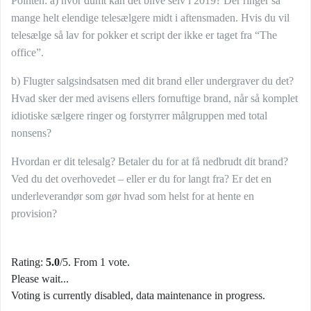
Pointen: a) hvor dumt kan det blive selv i 2019? Der ringer så
mange helt elendige telesælgere midt i aftensmaden. Hvis du vil
telesælge så lav for pokker et script der ikke er taget fra “The
office”.
b) Flugter salgsindsatsen med dit brand eller undergraver du det?
Hvad sker der med avisens ellers fornuftige brand, når så komplet
idiotiske sælgere ringer og forstyrrer målgruppen med total
nonsens?
Hvordan er dit telesalg? Betaler du for at få nedbrudt dit brand?
Ved du det overhovedet – eller er du for langt fra? Er det en
underleverandør som gør hvad som helst for at hente en
provision?
Rating:
5.0
/5. From 1 vote.
Please wait...
Voting is currently disabled, data maintenance in progress.