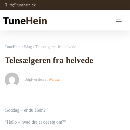
th@tunehein.dk
TuneHein
/
Blog
/
Telesælgeren fra helvede
Telesælgeren fra helvede
Udgivet den
af
Walther
Goddag – er du Hein?
“Hallo – hvad drejer det sig om?”