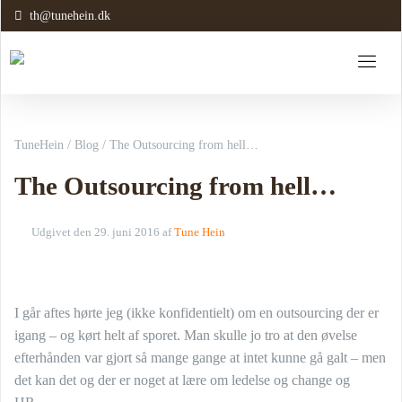
th@tunehein.dk
TuneHein
/
Blog
/
The Outsourcing from hell…
The Outsourcing from hell…
Udgivet den
29. juni 2016
af
Tune Hein
I går aftes hørte jeg (ikke konfidentielt) om en outsourcing der er
igang – og kørt helt af sporet. Man skulle jo tro at den øvelse
efterhånden var gjort så mange gange at intet kunne gå galt – men
det kan det og der er noget at lære om ledelse og change og