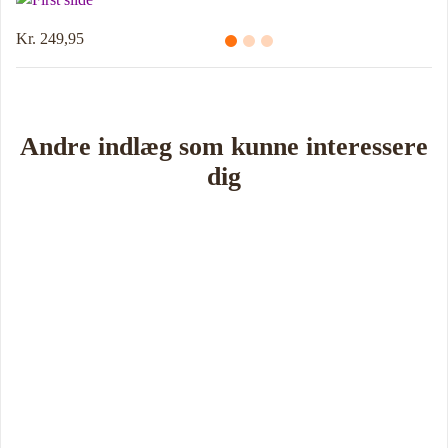
Kr. 249,95
Andre indlæg som kunne interessere
dig
Book Foredrag og Inspiration idag
Tune Hein er en af Danmarks mest erfarne rådgivere i strategisk
ledelse, disruption og forandring. Han er uddannet på DTU, CBS