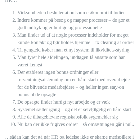
HR…
Virksomheden beslutter at outsource økonomi til Indien
Indere kommer på besøg og mapper processer – de gør et
godt indtryk og er hurtige og professionelle
Man finder ud af at nogle processer indeholder for meget
kunde-kontakt og bør holdes hjemme – fx clearing af ordrer
Til gengæld køber man et nyt system til likviditets-styring
Man fyrer hele afdelingen, undtagen få ansatte som har
været længst
Der etableres ingen bonus-ordninger eller
forventningsafstemning om en hård start med overarbejde
for de blivende medarbejdere – og heller ingen stay-on
bonus til de opsagte
De opsagte finder hurtigt nyt arbejde og er væk
Systemet sætter igang – og det er selvfølgelig en hård start
Alle de tilbageblevne regnskabsfolk sygemelder sig
Nu kan der ikke frigives ordrer – så omsætningen går i nul..
…sådan kan det gå når HR og ledelse ikke er skarpe medspillere i