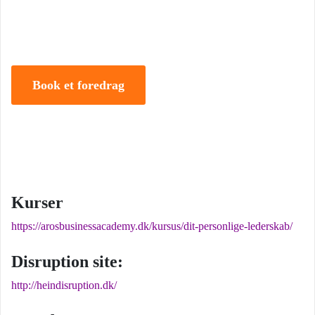
samt IMD og har selv 18 år bag sig som leder, direktør og
iværksætter.
Book et foredrag
Kurser
https://arosbusinessacademy.dk/kursus/dit-personlige-lederskab/
Disruption site:
http://heindisruption.dk/