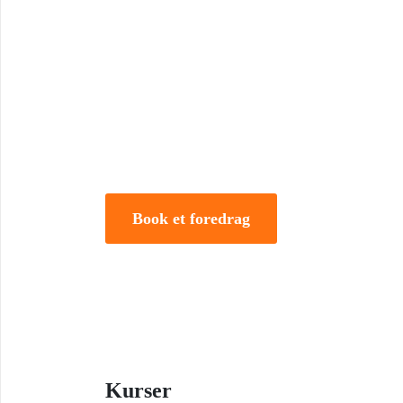
Book Foredrag og Inspirati
Tune Hein er en af Danmarks mest erfarne rådgivere i
forandring. Han er uddannet på DTU, CBS samt IMD 
direktør og iværksætter.
Book et foredrag
Kurser