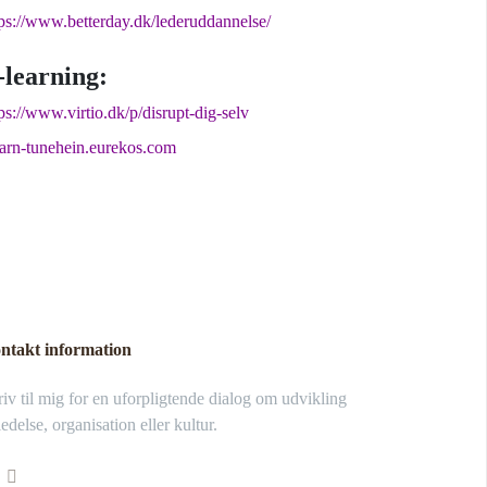
tps://www.betterday.dk/lederuddannelse/
-learning:
ps://www.virtio.dk/p/disrupt-dig-selv
earn-tunehein.eurekos.com
ntakt information
iv til mig for en uforpligtende dialog om udvikling
ledelse, organisation eller kultur.