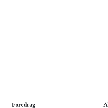
on idag
 strategisk ledelse, disruption og
og har selv 18 år bag sig som leder,
Foredrag
Å