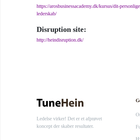
https://arosbusinessacademy.dk/kursus/dit-personlige
lederskab/
Disruption site:
http://heindisruption.dk/
G
O
Ledelse virker! Det er et afprøvet
koncept der skaber resultater.
Fu
Hv