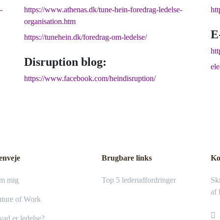
-
https://www.athenas.dk/tune-hein-foredrag-ledelse-
ht
organisation.htm
E
https://tunehein.dk/foredrag-om-ledelse/
htt
Disruption blog:
el
https://www.facebook.com/heindisruption/
enveje
Brugbare links
Ko
m mig
Top 5 lederudfordringer
Skr
af 
ture of Work
ad er ledelse?