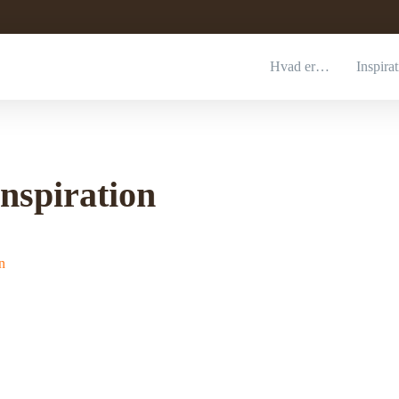
Hvad er…
Inspira
inspiration
n