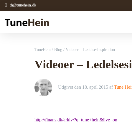
th@tunehein.dk
TuneHein
/
Blog
/
Videoer – Ledelsesinspiration
Videoer – Ledelses
Udgivet den
18. april 2015
af
Tune Hei
http://finans.dk/arkiv/?q=tune+hein&live=on