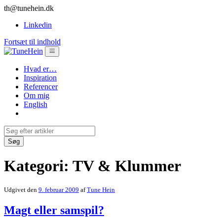
th@tunehein.dk
Linkedin
Fortsæt til indhold
Hvad er…
Inspiration
Referencer
Om mig
English
Kategori:
TV & Klummer
Udgivet den
9. februar 2009
af
Tune Hein
Magt eller samspil?