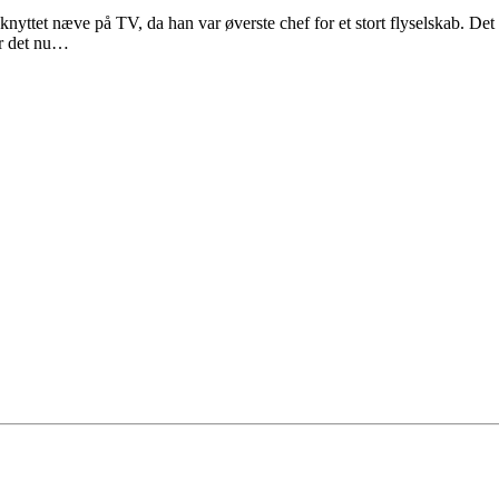
nyttet næve på TV, da han var øverste chef for et stort flyselskab. Det 
 er det nu…