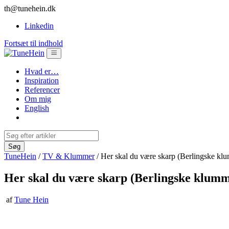
th@tunehein.dk
Linkedin
Fortsæt til indhold
Hvad er…
Inspiration
Referencer
Om mig
English
TuneHein
/
TV & Klummer
/
Her skal du være skarp (Berlingske kl
Her skal du være skarp (Berlingske klum
af
Tune Hein