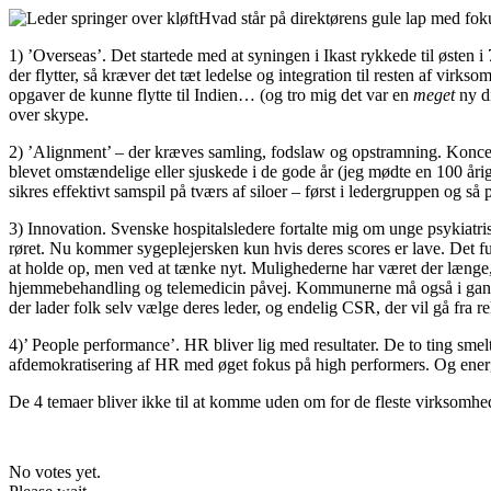
Hvad står på direktørens gule lap med fo
1) ’Overseas’. Det startede med at syningen i Ikast rykkede til østen i
der flytter, så kræver det tæt ledelse og integration til resten af vir
opgaver de kunne flytte til Indien… (og tro mig det var en
meget
ny di
over skype.
2) ’Alignment’ – der kræves samling, fodslaw og opstramning. Koncer
blevet omstændelige eller sjuskede i de gode år (jeg mødte en 100 år
sikres effektivt samspil på tværs af siloer – først i ledergruppen og s
3) Innovation. Svenske hospitalsledere fortalte mig om unge psykiatrisk
røret. Nu kommer sygeplejersken kun hvis deres scores er lave. Det f
at holde op, men ved at tænke nyt. Mulighederne har været der længe,
hjemmebehandling og telemedicin påvej. Kommunerne må også i gang…
der lader folk selv vælge deres leder, og endelig CSR, der vil gå fra 
4)’ People performance’. HR bliver lig med resultater. De to ting smelt
afdemokratisering af HR med øget fokus på high performers. Og energie
De 4 temaer bliver ikke til at komme uden om for de fleste virksomhed
No votes yet.