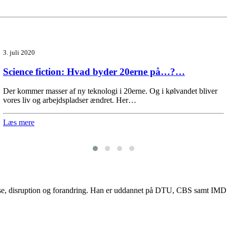
3. juli 2020
Science fiction: Hvad byder 20erne på…?…
Der kommer masser af ny teknologi i 20erne. Og i kølvandet bliver
vores liv og arbejdspladser ændret. Her…
Læs mere
lse, disruption og forandring. Han er uddannet på DTU, CBS samt IMD og