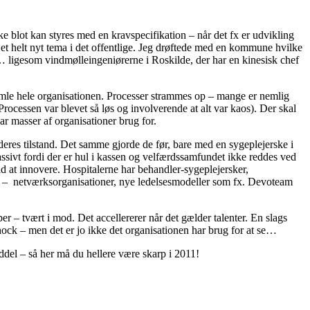
ke blot kan styres med en kravspecifikation – når det fx er udvikling
å et helt nyt tema i det offentlige. Jeg drøftede med en kommune hvilke
j… ligesom vindmølleingeniørerne i Roskilde, der har en kinesisk chef
mle hele organisationen. Processer strammes op – mange er nemlig
cessen var blevet så løs og involverende at alt var kaos). Der skal
ar masser af organisationer brug for.
 deres tilstand. Det samme gjorde de før, bare med en sygeplejerske i
sivt fordi der er hul i kassen og velfærdssamfundet ikke reddes ved
d at innovere. Hospitalerne har behandler-sygeplejersker,
 – netværksorganisationer, nye ledelsesmodeller som fx. Devoteam
er – tvært i mod. Det accellererer når det gælder talenter. En slags
ock – men det er jo ikke det organisationen har brug for at se…
ddel – så her må du hellere være skarp i 2011!