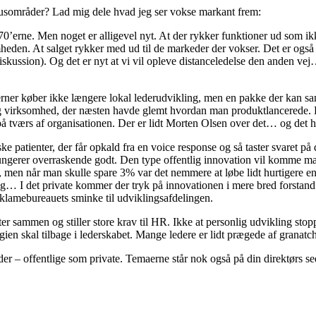
kusområder? Lad mig dele hvad jeg ser vokse markant frem:
 70’erne. Men noget er alligevel nyt. At der rykker funktioner ud som ik
ksomheden. At salget rykker med ud til de markeder der vokser. Det er ogs
skussion). Og det er nyt at vi vil opleve distanceledelse den anden ve
ner køber ikke længere lokal lederudvikling, men en pakke der kan sa
ig virksomhed, der næsten havde glemt hvordan man produktlancerede. Pro
å på tværs af organisationen. Der er lidt Morten Olsen over det… og det h
e patienter, der får opkald fra en voice response og så taster svaret på
ungerer overraskende godt. Den type offentlig innovation vil komme mas
 men når man skulle spare 3% var det nemmere at løbe lidt hurtigere en
 I det private kommer der tryk på innovationen i mere bred forstand
reklamebureauets sminke til udviklingsafdelingen.
er sammen og stiller store krav til HR. Ikke at personlig udvikling stopp
n skal tilbage i lederskabet. Mange ledere er lidt prægede af granatch
er – offentlige som private. Temaerne står nok også på din direktørs se