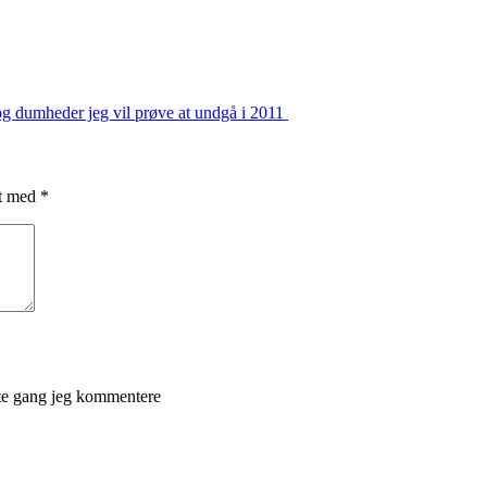
g dumheder jeg vil prøve at undgå i 2011
et med
*
ste gang jeg kommentere