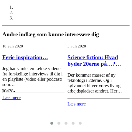
Andre indlæg som kunne interessere dig
10. juli 2020
3. juli 2020
Ferie-inspiration…
Science fiction: Hvad
byder 20erne på…?…
Jeg har samlet en række videoer
fra forskellige interviews til dig i
Der kommer masser af ny
en playliste (video eller podcast)
teknologi i 20erne. Og i
som…
kølvandet bliver vores liv og
200428-
arbejdspladser ændret. Her…
Læs mere
Læs mere