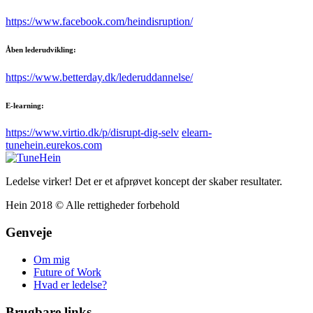
https://www.facebook.com/heindisruption/
Åben lederudvikling:
https://www.betterday.dk/lederuddannelse/
E-learning:
https://www.virtio.dk/p/disrupt-dig-selv
elearn-
tunehein.eurekos.com
Ledelse virker! Det er et afprøvet koncept der skaber resultater.
Hein 2018 © Alle rettigheder forbehold
Genveje
Om mig
Future of Work
Hvad er ledelse?
Brugbare links