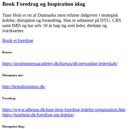
Book Foredrag og Inspiration idag
Tune Hein er en af Danmarks mest erfarne rådgivere i strategisk
ledelse, disruption og forandring. Han er uddannet på DTU, CBS
samt IMD og har selv 18 år bag sig som leder, direktør og
iværksætter.
Book et foredrag
Kurser
https://arosbusinessacademy.dk/kursus/dit-personlige-lederskab/
Disruption site:
http://heindisruption.dk/
Foredrag
https://www.athenas.dk/tune-hein-foredrag-ledelse-organisation.htm
https://tunehein.dk/foredrag-om-ledelse/
Disruption blog: