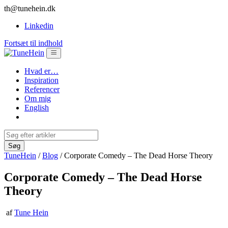
th@tunehein.dk
Linkedin
Fortsæt til indhold
Hvad er…
Inspiration
Referencer
Om mig
English
TuneHein
/
Blog
/
Corporate Comedy – The Dead Horse Theory
Corporate Comedy – The Dead Horse
Theory
af
Tune Hein