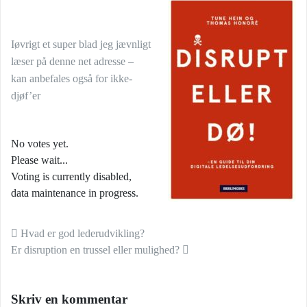
Iøvrigt et super blad jeg jævnligt
læser på denne net adresse –
kan anbefales også for ikke-
djøf’er
No votes yet.
Please wait...
Voting is currently disabled,
data maintenance in progress.
Indlæg navigation
Hvad er god lederudvikling?
Er disruption en trussel eller mulighed?
Skriv en kommentar