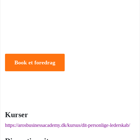
Tune Hein er en af Danmarks mest erfarne rådgivere i strategisk
ledelse, disruption og forandring. Han er uddannet på DTU, CBS
samt IMD og har selv 18 år bag sig som leder, direktør og
iværksætter.
Book et foredrag
Kurser
https://arosbusinessacademy.dk/kursus/dit-personlige-lederskab/