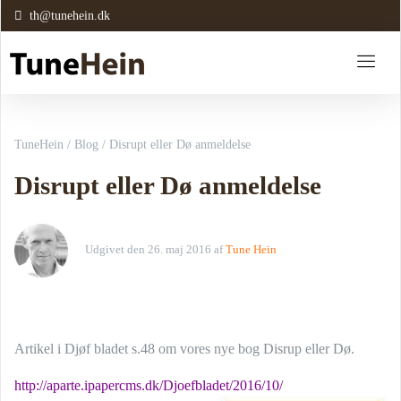
th@tunehein.dk
TuneHein
/
Blog
/
Disrupt eller Dø anmeldelse
Disrupt eller Dø anmeldelse
Udgivet den
26. maj 2016
af
Tune Hein
Artikel i Djøf bladet s.48 om vores nye bog Disrup eller Dø.
http://aparte.ipapercms.dk/Djoefbladet/2016/10/