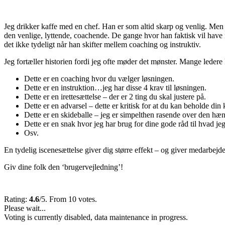
Jeg drikker kaffe med en chef. Han er som altid skarp og venlig. Men 
den venlige, lyttende, coachende. De gange hvor han faktisk vil have 
det ikke tydeligt når han skifter mellem coaching og instruktiv.
Jeg fortæller historien fordi jeg ofte møder det mønster. Mange ledere
Dette er en coaching hvor du vælger løsningen.
Dette er en instruktion…jeg har disse 4 krav til løsningen.
Dette er en irettesættelse – der er 2 ting du skal justere på.
Dette er en advarsel – dette er kritisk for at du kan beholde din k
Dette er en skideballe – jeg er simpelthen rasende over den hæn
Dette er en snak hvor jeg har brug for dine gode råd til hvad je
Osv.
En tydelig iscenesættelse giver dig større effekt – og giver medarbejde
Giv dine folk den ‘brugervejledning’!
Rating:
4.6
/5. From 10 votes.
Please wait...
Voting is currently disabled, data maintenance in progress.