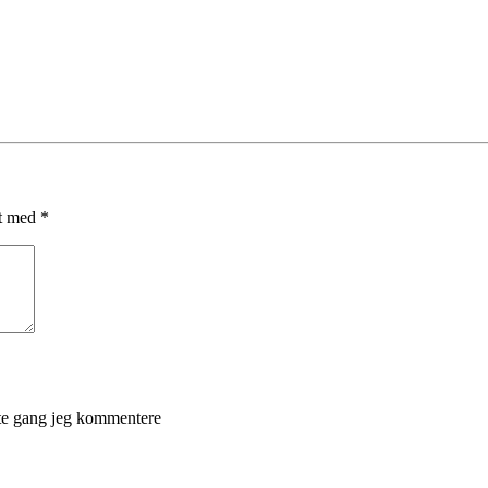
et med
*
ste gang jeg kommentere