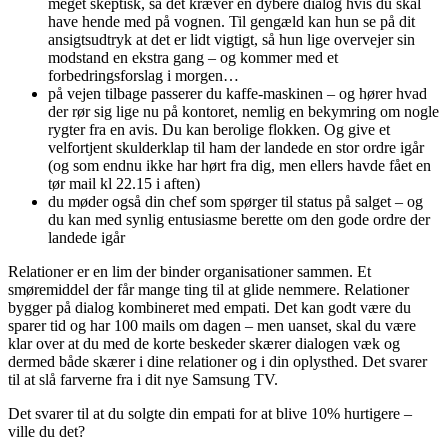
meget skeptisk, så det kræver en dybere dialog hvis du skal
have hende med på vognen. Til gengæld kan hun se på dit
ansigtsudtryk at det er lidt vigtigt, så hun lige overvejer sin
modstand en ekstra gang – og kommer med et
forbedringsforslag i morgen…
på vejen tilbage passerer du kaffe-maskinen – og hører hvad
der rør sig lige nu på kontoret, nemlig en bekymring om nogle
rygter fra en avis. Du kan berolige flokken. Og give et
velfortjent skulderklap til ham der landede en stor ordre igår
(og som endnu ikke har hørt fra dig, men ellers havde fået en
tør mail kl 22.15 i aften)
du møder også din chef som spørger til status på salget – og
du kan med synlig entusiasme berette om den gode ordre der
landede igår
Relationer er en lim der binder organisationer sammen. Et
smøremiddel der får mange ting til at glide nemmere. Relationer
bygger på dialog kombineret med empati. Det kan godt være du
sparer tid og har 100 mails om dagen – men uanset, skal du være
klar over at du med de korte beskeder skærer dialogen væk og
dermed både skærer i dine relationer og i din oplysthed. Det svarer
til at slå farverne fra i dit nye Samsung TV.
Det svarer til at du solgte din empati for at blive 10% hurtigere –
ville du det?