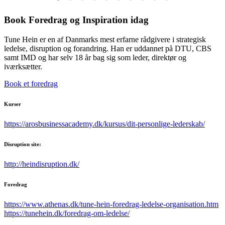
Book Foredrag og Inspiration idag
Tune Hein er en af Danmarks mest erfarne rådgivere i strategisk
ledelse, disruption og forandring. Han er uddannet på DTU, CBS
samt IMD og har selv 18 år bag sig som leder, direktør og
iværksætter.
Book et foredrag
Kurser
https://arosbusinessacademy.dk/kursus/dit-personlige-lederskab/
Disruption site:
http://heindisruption.dk/
Foredrag
https://www.athenas.dk/tune-hein-foredrag-ledelse-organisation.htm
https://tunehein.dk/foredrag-om-ledelse/