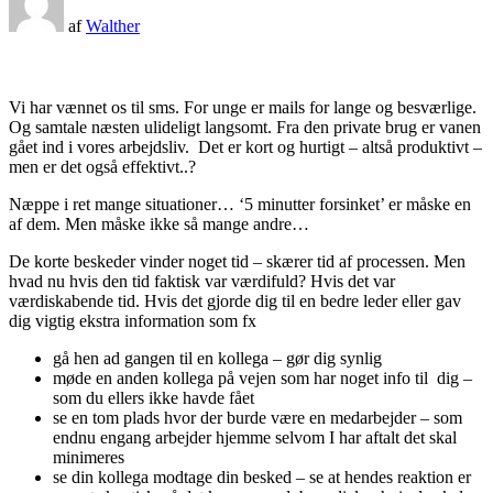
af
Walther
Vi har vænnet os til sms. For unge er mails for lange og besværlige.
Og samtale næsten ulideligt langsomt. Fra den private brug er vanen
gået ind i vores arbejdsliv. Det er kort og hurtigt – altså produktivt –
men er det også effektivt..?
Næppe i ret mange situationer… ‘5 minutter forsinket’ er måske en
af dem. Men måske ikke så mange andre…
De korte beskeder vinder noget tid – skærer tid af processen. Men
hvad nu hvis den tid faktisk var værdifuld? Hvis det var
værdiskabende tid. Hvis det gjorde dig til en bedre leder eller gav
dig vigtig ekstra information som fx
gå hen ad gangen til en kollega – gør dig synlig
møde en anden kollega på vejen som har noget info til dig –
som du ellers ikke havde fået
se en tom plads hvor der burde være en medarbejder – som
endnu engang arbejder hjemme selvom I har aftalt det skal
minimeres
se din kollega modtage din besked – se at hendes reaktion er