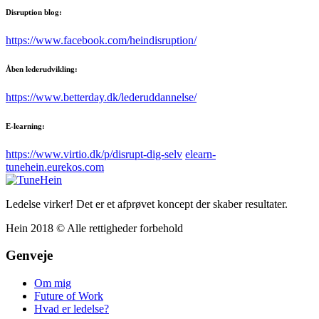
Disruption blog:
https://www.facebook.com/heindisruption/
Åben lederudvikling:
https://www.betterday.dk/lederuddannelse/
E-learning:
https://www.virtio.dk/p/disrupt-dig-selv
elearn-
tunehein.eurekos.com
Ledelse virker! Det er et afprøvet koncept der skaber resultater.
Hein 2018 © Alle rettigheder forbehold
Genveje
Om mig
Future of Work
Hvad er ledelse?