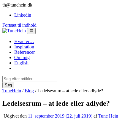
th@tunehein.dk
Linkedin
Fortsæt til indhold
Hvad er…
Inspiration
Referencer
Om mig
English
TuneHein
/
Blog
/
Ledelsesrum – at lede eller adlyde?
Ledelsesrum – at lede eller adlyde?
Udgivet den
11. september 2019
(22. juli 2019)
af
Tune Hein