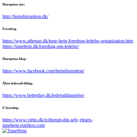
Disruption site:
http://heindisruption.dk/
Foredrag
https://www.athenas.dk/tune-hein-foredrag-ledelse-organisation.htm
https://tunehein.dk/foredrag-om-ledelse/
Disruption blog:
https://www.facebook.com/heindisruption/
Åben lederudvikling:
https://www.betterday.dk/lederuddannelse/
E-learning:
https://www.virtio.dk/p/disrupt-dig-selv
elearn-
tunehein.eurekos.com