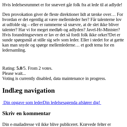
Hvis ledelsesrummet er for snævert går folk fra at lede til at adlyde!
Den provokation giver de fleste direktioner lidt at tænke over… For
hvordan er det egentlig at være mellemleder her? Får talenterne lov
at udfolde sig – eller er rammerne så snævre, at de slet ikke bliver
talenter? Har vi for meget medløb og adlyden? Javel-Hr-Minister?
Hvis forandringsevnen er lav er det så fordi folk ikke orker?
Det er
sunde spørgsmål at stille sig selv som leder. Eller i stedet for at gætte
kan man snyde og spørge mellemlederne… et godt tema for en
ledersamling.
Rating:
5.0
/5. From 2 votes.
Please wait...
Voting is currently disabled, data maintenance in progress.
Indlæg navigation
Din opgave som leder
Din ledelsesagenda afslører dig!
Skriv en kommentar
Din e-mailadresse vil ikke blive publiceret.
Krævede felter er