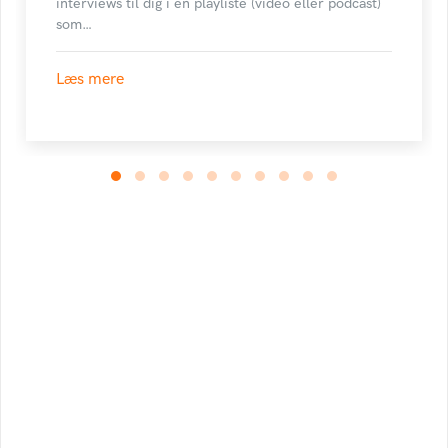
interviews til dig i en playliste (video eller podcast)
som…
Læs mere
Book Foredrag og Inspiration idag
Tune Hein er en af Danmarks mest erfarne rådgivere i
strategisk ledelse, disruption og forandring. Han er
uddannet på DTU, CBS samt IMD og har selv 18 år bag sig