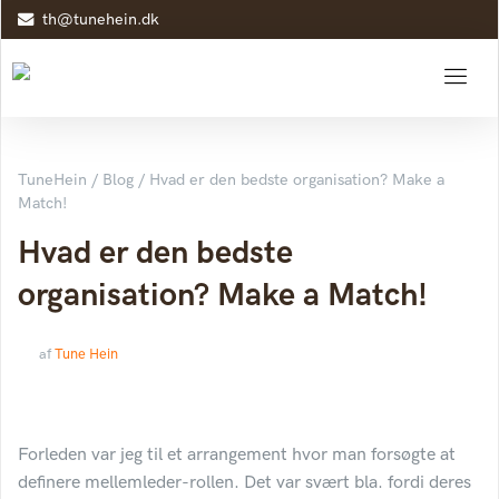
th@tunehein.dk
TuneHein
/
Blog
/
Hvad er den bedste organisation? Make a
Match!
Hvad er den bedste
organisation? Make a Match!
af
Tune Hein
Forleden var jeg til et arrangement hvor man forsøgte at
definere mellemleder-rollen. Det var svært bla. fordi deres