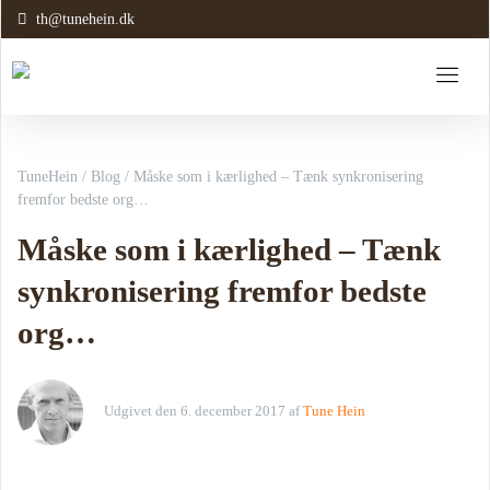
th@tunehein.dk
TuneHein
/
Blog
/
Måske som i kærlighed – Tænk synkronisering
fremfor bedste org…
Måske som i kærlighed – Tænk
synkronisering fremfor bedste
org…
Udgivet den
6. december 2017
af
Tune Hein