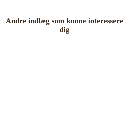
Andre indlæg som kunne interessere
dig
Book Foredrag og Inspiration idag
Tune Hein er en af Danmarks mest erfarne rådgivere i strategisk
ledelse, disruption og forandring. Han er uddannet på DTU, CBS
samt IMD og har selv 18 år bag sig som leder, direktør og
iværksætter.