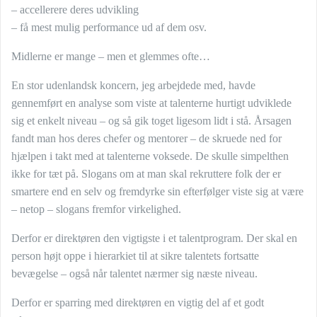
– accellerere deres udvikling
– få mest mulig performance ud af dem osv.
Midlerne er mange – men et glemmes ofte…
En stor udenlandsk koncern, jeg arbejdede med, havde
gennemført en analyse som viste at talenterne hurtigt udviklede
sig et enkelt niveau – og så gik toget ligesom lidt i stå. Årsagen
fandt man hos deres chefer og mentorer – de skruede ned for
hjælpen i takt med at talenterne voksede. De skulle simpelthen
ikke for tæt på. Slogans om at man skal rekruttere folk der er
smartere end en selv og fremdyrke sin efterfølger viste sig at være
– netop – slogans fremfor virkelighed.
Derfor er direktøren den vigtigste i et talentprogram. Der skal en
person højt oppe i hierarkiet til at sikre talentets fortsatte
bevægelse – også når talentet nærmer sig næste niveau.
Derfor er sparring med direktøren en vigtig del af et godt