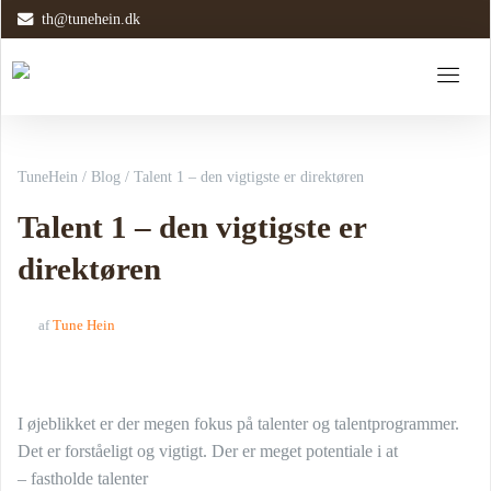
th@tunehein.dk
TuneHein
/
Blog
/
Talent 1 – den vigtigste er direktøren
Talent 1 – den vigtigste er
direktøren
af
Tune Hein
I øjeblikket er der megen fokus på talenter og talentprogrammer.
Det er forståeligt og vigtigt. Der er meget potentiale i at
– fastholde talenter