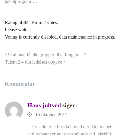
talentprogram….
Rating:
4.0
/5. From 2 votes.
Please wait...
Voting is currently disabled, data maintenance in progress.
Indlæg navigation
Skal man få alle grupper til at fungere…?
Talent 2 – din ledelses opgave
Kommentar
Hans jultved
siger:
15 oktober, 2012
= Hvis du er et brokkehoved der ikke mener
at din manager gør det godt nok = 1. skridt i