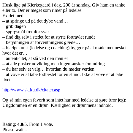
Husk lige på Kierkegaard i dag. 200 år søndag. Giv ham en tanke
eller to. Der er meget som rimer på ledelse.
Fx det med
– at springe ud på det dybe vand…
– grib dagen
– spørgsmål fremfor svar
– find dig selv i stedet for at styrte fortravlet rundt
– betydningen af forventningens glæde…
– hjælpekunst (ledelse og coaching) bygger på at møde mennesket
hvor det er…
– autenticitet, at stå ved den man er
– at alle ønsker udvikling men ingen ønsker forandring…
– du har selv et valg… hvordan du møder verden
– at vove er at tabe fodfæstet for en stund. Ikke at vove er at tabe
livet…
http://www.sk.ku.dk/citater.asp
Og så min egen favorit som intet har med ledelse at gøre (tror jeg):
Ungdommen er en drøm. Kærlighed er drømmens indhold.
Rating:
4.0
/5. From 1 vote.
Please wait...