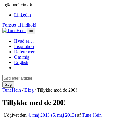
th@tunehein.dk
Linkedin
Fortsæt til indhold
Hvad er…
Inspiration
Referencer
Om mig
English
TuneHein
/
Blog
/
Tillykke med de 200!
Tillykke med de 200!
Udgivet den
4. maj 2013
(5. maj 2013)
af
Tune Hein