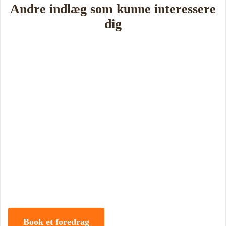
Andre indlæg som kunne interessere
dig
Book Foredrag og Inspiration idag
Tune Hein er en af Danmarks mest erfarne rådgivere i strategisk
ledelse, disruption og forandring. Han er uddannet på DTU, CBS
samt IMD og har selv 18 år bag sig som leder, direktør og
iværksætter.
Book et foredrag