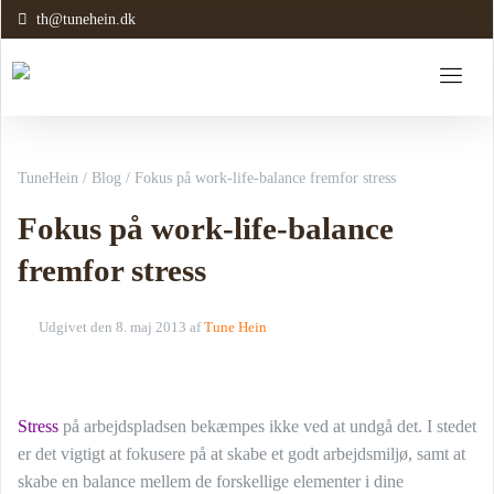
th@tunehein.dk
TuneHein
/
Blog
/
Fokus på work-life-balance fremfor stress
Fokus på work-life-balance
fremfor stress
Udgivet den
8. maj 2013
af
Tune Hein
Stress
på arbejdspladsen bekæmpes ikke ved at undgå det. I stedet
er det vigtigt at fokusere på at skabe et godt arbejdsmiljø, samt at
skabe en balance mellem de forskellige elementer i dine