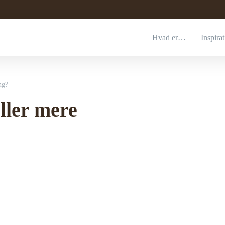
Hvad er…
Inspira
ng?
eller mere
n