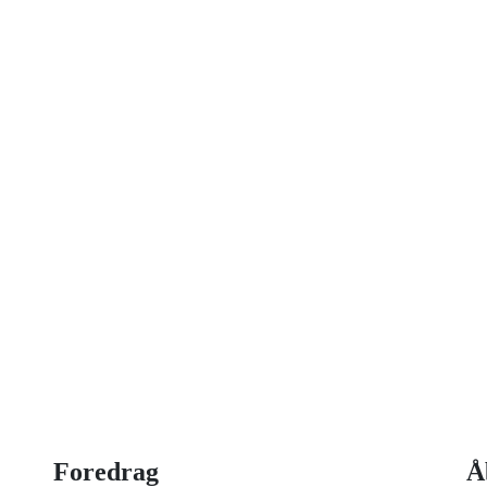
on idag
 strategisk ledelse, disruption og
og har selv 18 år bag sig som leder,
Foredrag
Å