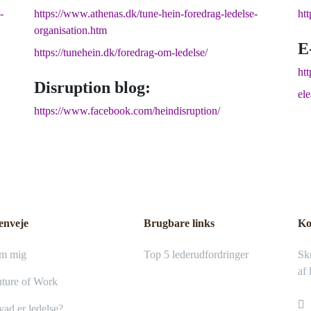
-
https://www.athenas.dk/tune-hein-foredrag-ledelse-
ht
organisation.htm
E
https://tunehein.dk/foredrag-om-ledelse/
htt
Disruption blog:
el
https://www.facebook.com/heindisruption/
enveje
Brugbare links
Ko
m mig
Top 5 lederudfordringer
Skr
af 
ture of Work
ad er ledelse?