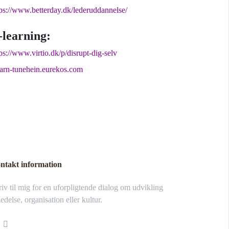
tps://www.betterday.dk/lederuddannelse/
-learning:
ps://www.virtio.dk/p/disrupt-dig-selv
earn-tunehein.eurekos.com
ntakt information
iv til mig for en uforpligtende dialog om udvikling
ledelse, organisation eller kultur.