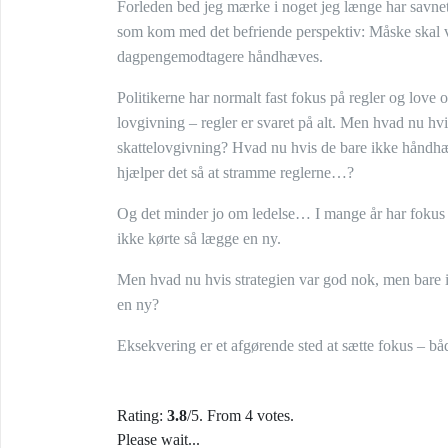
Forleden bed jeg mærke i noget jeg længe har savne
som kom med det befriende perspektiv: Måske skal 
dagpengemodtagere håndhæves.
Politikerne har normalt fast fokus på regler og love og 
lovgivning – regler er svaret på alt. Men hvad nu h
skattelovgivning? Hvad nu hvis de bare ikke håndh
hjælper det så at stramme reglerne…?
Og det minder jo om ledelse… I mange år har fokus v
ikke kørte så lægge en ny.
Men hvad nu hvis strategien var god nok, men bare 
en ny?
Eksekvering er et afgørende sted at sætte fokus – b
Rating:
3.8
/5. From 4 votes.
Please wait...