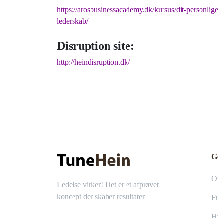
https://arosbusinessacademy.dk/kursus/dit-personlige
lederskab/
Disruption site:
http://heindisruption.dk/
G
O
Ledelse virker! Det er et afprøvet
koncept der skaber resultater.
Fu
Hv