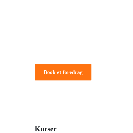
Book Foredrag og Inspirati
Tune Hein er en af Danmarks mest erfarne rådgivere i
forandring. Han er uddannet på DTU, CBS samt IMD 
direktør og iværksætter.
Book et foredrag
Kurser