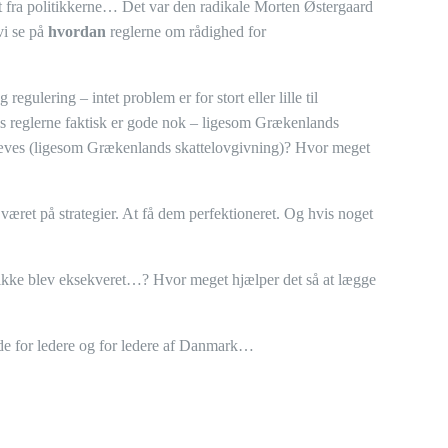
t fra politikkerne… Det var den radikale Morten Østergaard
vi se på
hvordan
reglerne om rådighed for
regulering – intet problem er for stort eller lille til
vis reglerne faktisk er gode nok – ligesom Grækenlands
æves (ligesom Grækenlands skattelovgivning)? Hvor meget
æret på strategier. At få dem perfektioneret. Og hvis noget
ikke blev eksekveret…? Hvor meget hjælper det så at lægge
åde for ledere og for ledere af Danmark…