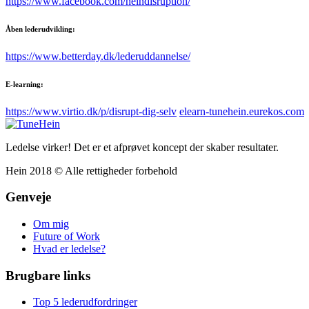
https://www.facebook.com/heindisruption/
Åben lederudvikling:
https://www.betterday.dk/lederuddannelse/
E-learning:
https://www.virtio.dk/p/disrupt-dig-selv
elearn-tunehein.eurekos.com
Ledelse virker! Det er et afprøvet koncept der skaber resultater.
Hein 2018 © Alle rettigheder forbehold
Genveje
Om mig
Future of Work
Hvad er ledelse?
Brugbare links
Top 5 lederudfordringer