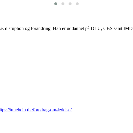
lse, disruption og forandring. Han er uddannet på DTU, CBS samt IMD og
ttps://tunehein.dk/foredrag-om-ledelse/