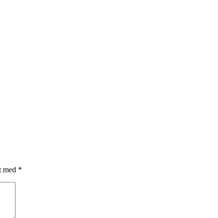
et med
*