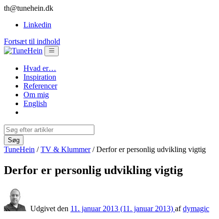
th@tunehein.dk
Linkedin
Fortsæt til indhold
Hvad er…
Inspiration
Referencer
Om mig
English
TuneHein
/
TV & Klummer
/
Derfor er personlig udvikling vigtig
Derfor er personlig udvikling vigtig
Udgivet den
11. januar 2013
(11. januar 2013)
af
dymagic