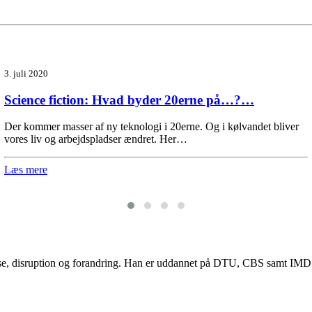
3. juli 2020
Science fiction: Hvad byder 20erne på…?…
Der kommer masser af ny teknologi i 20erne. Og i kølvandet bliver
vores liv og arbejdspladser ændret. Her…
Læs mere
lse, disruption og forandring. Han er uddannet på DTU, CBS samt IMD og