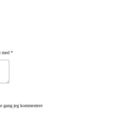
et med
*
ste gang jeg kommentere