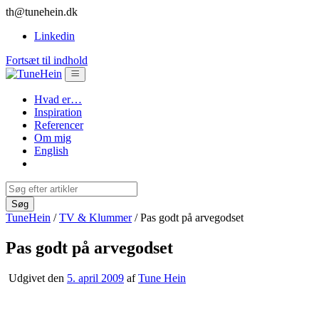
th@tunehein.dk
Linkedin
Fortsæt til indhold
Hvad er…
Inspiration
Referencer
Om mig
English
TuneHein
/
TV & Klummer
/
Pas godt på arvegodset
Pas godt på arvegodset
Udgivet den
5. april 2009
af
Tune Hein