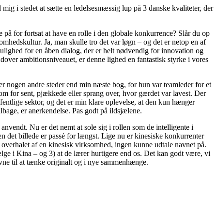
mig i stedet at sætte en ledelsesmæssig lup på 3 danske kvaliteter, der
på for fortsat at have en rolle i den globale konkurrence? Slår du op
hedskultur. Ja, man skulle tro det var løgn – og det er netop en af
mulighed for en åben dialog, der er helt nødvendig for innovation og
 udover ambitionsniveauet, er denne lighed en fantastisk styrke i vores
er nogen andre steder end min næste bog, for hun var teamleder for et
om for sent, pjækkede eller sprang over, hvor gærdet var lavest. Der
fentlige sektor, og det er min klare oplevelse, at den kun hænger
ilbage, er anerkendelse. Pas godt på ildsjælene.
 anvendt. Nu er det nemt at sole sig i rollen som de intelligente i
en det billede er passé for længst. Lige nu er kinesiske konkurrenter
ar overhalet af en kinesisk virksomhed, ingen kunne udtale navnet på.
ge i Kina – og 3) at de lærer hurtigere end os. Det kan godt være, vi
vne til at tænke originalt og i nye sammenhænge.