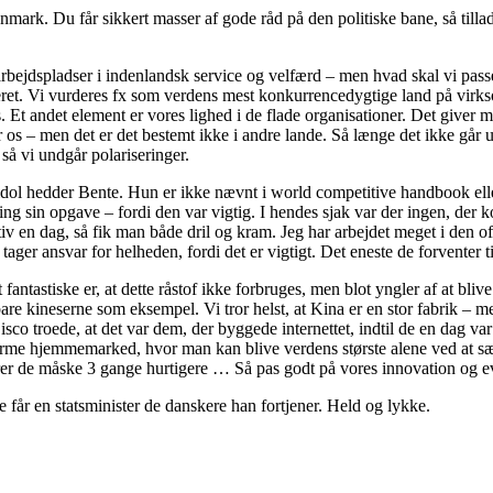
rk. Du får sikkert masser af gode råd på den politiske bane, så tillad 
rbejdspladser i indenlandsk service og velfærd – men hvad skal vi passe 
et. Vi vurderes fx som verdens mest konkurrencedygtige land på virksom
.
Et andet element er vores lighed i de flade organisationer. Det giver 
for os – men det er det bestemt ikke i andre lande. Så længe det ikke går
så vi undgår polariseringer.
sidol hedder Bente. Hun er ikke nævnt i world competitive handbook ell
ng sin opgave – fordi den var vigtig. I hendes sjak var der ingen, der k
iv en dag, så fik man både dril og kram. Jeg har arbejdet meget i den of
ger ansvar for helheden, fordi det er vigtigt. Det eneste de forventer t
 fantastiske er, at dette råstof ikke forbruges, men blot yngler af at blive
 bare kineserne som eksempel. Vi tror helst, at Kina er en stor fabrik – m
isco troede, at det var dem, der byggede internettet, indtil de en dag v
orme hjemmemarked, hvor man kan blive verdens største alene ved at sæl
ærer de måske 3 gange hurtigere … Så pas godt på vores innovation og e
e får en statsminister de danskere han fortjener. Held og lykke.