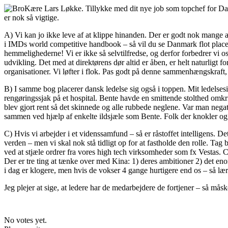
Kære Lars Løkke. Tillykke med dit nye job som topchef for Danma
er nok så vigtige.
A) Vi kan jo ikke leve af at klippe hinanden. Der er godt nok mange a
i IMDs world competitive handbook – så vil du se Danmark flot placer
hemmelighederne! Vi er ikke så selvtilfredse, og derfor forbedrer vi os
udvikling. Det med at direktørens dør altid er åben, er helt naturligt 
organisationer. Vi løfter i flok. Pas godt på denne sammenhængskraft, 
B) I samme bog placerer dansk ledelse sig også i toppen. Mit ledelse
rengøringssjak på et hospital. Bente havde en smittende stolthed omkri
blev gjort rent så det skinnede og alle rubbede neglene. Var man negat
sammen ved hjælp af enkelte ildsjæle som Bente. Folk der knokler og ta
C) Hvis vi arbejder i et videnssamfund – så er råstoffet intelligens. Det
verden – men vi skal nok stå tidligt op for at fastholde den rolle. Tag
ved at stjæle ordrer fra vores high tech virksomheder som fx Vestas. C
Der er tre ting at tænke over med Kina: 1) deres ambitioner 2) det en
i dag er klogere, men hvis de vokser 4 gange hurtigere end os – så l
Jeg plejer at sige, at ledere har de medarbejdere de fortjener – så måsk
No votes yet.