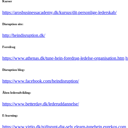
Kurser
https://arosbusinessacademy.dk/kursus/dit-personlige-lederskab/
Disruption site:
http://heindisruption.dk/
Foredrag
https://www.athenas.dk/tune-hein-foredrag-ledelse-organisation.htm
h
Disruption blog:
https://www.facebook.com/heindisruption/
Åben lederudvikling:
https://www.betterday.dk/lederuddannelse/
E-learning:
https://www.virtio.dk/p/disrupt-dig-selv
elearn-tunehein.eurekos.com