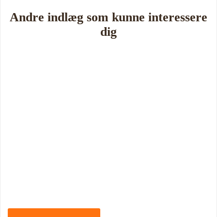
Andre indlæg som kunne interessere
dig
Book Foredrag og Inspiration idag
Tune Hein er en af Danmarks mest erfarne rådgivere i strategisk
ledelse, disruption og forandring. Han er uddannet på DTU, CBS
samt IMD og har selv 18 år bag sig som leder, direktør og
iværksætter.