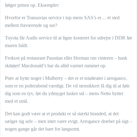
følger prisen op. Eksempler:
Hvorfor er Transavias service i top mens SAS’s er… et sted
mellem fraværende og sur?
Toyota får Audis service til at ligne kontoret for udrejse i DDR før
muren faldt.
Frokost på restaurant Paustian eller Herman om vinteren – husk
skitøjet! Macdonald’s har da altid varmet rummet op.
Prøv at bytte noget i Mulberry – det er et totalteater i arrogance,
som er en polterabend værdigt. De vil stensikkert få dig til at føle
dig som en tyv, før du ydmyget lusker ud – mens Netto bytter
med et smil.
Det kan godt være at et produkt er så stærkt branded, at det
sælger sig selv – men intet varer evigt. Arrogance dræber på sigt –
nogen gange går det bare for langsomt.