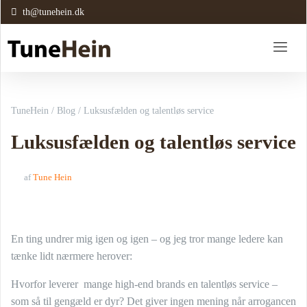
th@tunehein.dk
TuneHein
/
Blog
/
Luksusfælden og talentløs service
Luksusfælden og talentløs service
af
Tune Hein
En ting undrer mig igen og igen – og jeg tror mange ledere kan
tænke lidt nærmere herover:
Hvorfor leverer mange high-end brands en talentløs service –
som så til gengæld er dyr? Det giver ingen mening når arrogancen