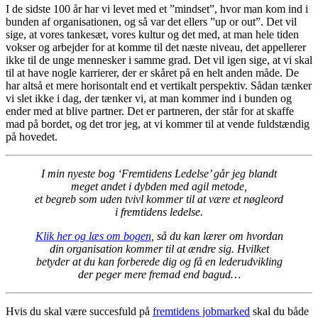
I de sidste 100 år har vi levet med et ”mindset”, hvor man kom ind i
bunden af organisationen, og så var det ellers ”up or out”. Det vil
sige, at vores tankesæt, vores kultur og det med, at man hele tiden
vokser og arbejder for at komme til det næste niveau, det appellerer
ikke til de unge mennesker i samme grad. Det vil igen sige, at vi skal
til at have nogle karrierer, der er skåret på en helt anden måde. De
har altså et mere horisontalt end et vertikalt perspektiv. Sådan tænker
vi slet ikke i dag, der tænker vi, at man kommer ind i bunden og
ender med at blive partner. Det er partneren, der står for at skaffe
mad på bordet, og det tror jeg, at vi kommer til at vende fuldstændig
på hovedet.
I min nyeste bog ‘Fremtidens Ledelse’ går jeg blandt
meget andet i dybden med agil metode,
et begreb som uden tvivl kommer til at være et nøgleord
i fremtidens ledelse.
Klik her og læs om bogen
, så du kan lærer om hvordan
din organisation kommer til at ændre sig. Hvilket
betyder at du kan forberede dig og få en lederudvikling
der peger mere fremad end bagud…
Hvis du skal være succesfuld på
fremtidens jobmarked
skal du både