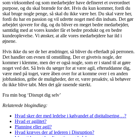
som virksomhed og som medarbejder have defineret et overordnet
purpose, og du skal brænde for det. Hvis du kun kommer, fordi du
skal bruge nogle penge, så skal du ikke være her. Du skal være her,
fordi du har en passion og vil udrette noget med din indsats. Det gør
arbejdet sjovere for dig, og du bliver en meget bedre medarbejder,
samtidig med at vores kunder får et bedre produkt og en bedre
kundeoplevelse. Vi ønsker, at alle vores medarbejdere har ild i
øjnene.
Hvis ikke du ser de her ændringer, så bliver du efterladt på perronen.
Det handler om evnen til omstilling. Der er givetvis nogle, der
kommer i klemme, men der er også nogle, som er i stand til at gøre
noget ved det. Så hvis du sørger for at være agil, efteruddanne dig,
være med på toget, være åben over for at komme over i en anden
jobfunktion, gribe de muligheder, der er, være proaktiv, så behøver
du ikke blive tabt. Men det går rasende stærkt.
Fra min bog ‘Disrupt dig selv’
Relaterede blogindlæg:
Hvad sker der med ledelse i kølvandet af digitalisering…?
Hvad er agilitet?
Planning eller agil?
Hvad kræves der af lederen i Disruption?