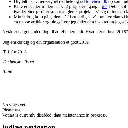
Digitalt har vi redesignet det hele og sat
tunehein.dk
op som ind
På iværksætterfronten har vi 2 projekter i gang –
net
Det er sof
iværksætter-profiler som mangler et projekt – så sig til hvis du
Min 9. bog kom på gaden – ’Disrupt dig selv’, om hvordan vi h
en masse artikler og blogs hvor jeg deler den inspiration jeg sel
Nytår er en god anledning til at reflektere lidt. Hvad lærte du af 201
Jeg ønsker dig og din organisation et godt 2019.
Tak for 2018.
De bedste hilsner
Tune
No votes yet.
Please wait...
Voting is currently disabled, data maintenance in progress.
Indlæg navigation