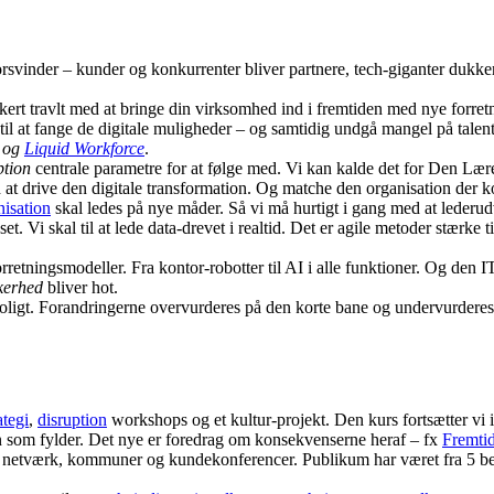
 forsvinder – kunder og konkurrenter bliver partnere, tech-giganter duk
kert travlt med at bringe din virksomhed ind i fremtiden med nye forret
k til at fange de digitale muligheder – og samtidig undgå mangel på talent
og
Liquid Workforce
.
ption
centrale parametre for at følge med. Vi kan kalde det for Den Lær
 at drive den digitale transformation. Og matche den organisation der
isation
skal ledes på nye måder. Så vi må hurtigt i gang med at lederudv
et. Vi skal til at lede data-drevet i realtid. Det er agile metoder stærke
forretningsmodeller. Fra kontor-robotter til AI i alle funktioner. Og den 
kkerhed
bliver hot.
 og roligt. Forandringerne overvurderes på den korte bane og undervurde
ategi
,
disruption
workshops og et kultur-projekt. Den kurs fortsætter vi 
 som fylder. Det nye er foredrag om konsekvenserne heraf – fx
Fremti
f, netværk, kommuner og kundekonferencer. Publikum har været fra 5 be