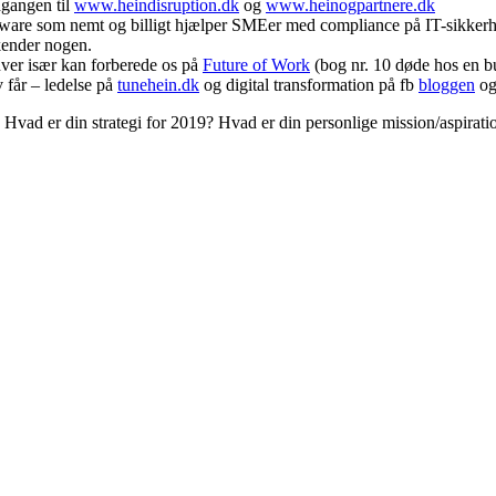
gangen til
www.heindisruption.dk
og
www.heinogpartnere.dk
tware som nemt og billigt hjælper SMEer med compliance på IT-sikkerh
 kender nogen.
ver især kan forberede os på
Future of Work
(bog nr. 10 døde hos en bu
v får – ledelse på
tunehein.dk
og digital transformation på fb
bloggen
og
8? Hvad er din strategi for 2019? Hvad er din personlige mission/aspirat