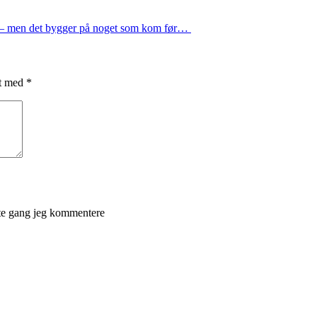
ig – men det bygger på noget som kom før…
et med
*
ste gang jeg kommentere