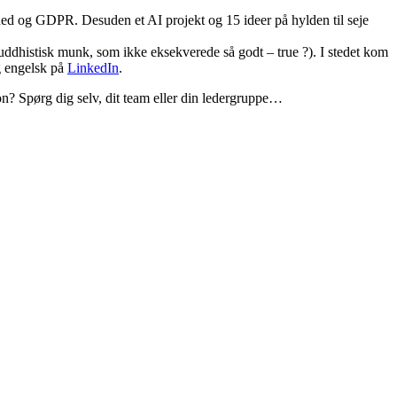
ed og GDPR. Desuden et AI projekt og 15 ideer på hylden til seje
ddhistisk munk, som ikke eksekverede så godt – true ?). I stedet kom
 engelsk på
LinkedIn
.
ion? Spørg dig selv, dit team eller din ledergruppe…