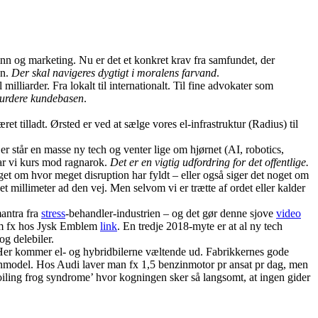
pinn og marketing. Nu er det et konkret krav fra samfundet, der
en.
Der skal navigeres dygtigt i moralens farvand
.
lliarder. Fra lokalt til internationalt. Til fine advokater som
vurdere kundebasen
.
 tilladt. Ørsted er ved at sælge vores el-infrastruktur (Radius) til
 står en masse ny tech og venter lige om hjørnet (AI, robotics,
 har vi kurs mod ragnarok.
Det er en vigtig udfordring for det offentlige.
oget om hvor meget disruption har fyldt – eller også siger det noget om
millimeter ad den vej. Men selvom vi er trætte af ordet eller kalder
mantra fra
stress
-behandler-industrien – og det gør denne sjove
video
som fx hos Jysk Emblem
link
. En tredje 2018-myte er at al ny tech
og delebiler.
n. Her kommer el- og hybridbilerne væltende ud. Fabrikkernes gode
nzinmodel. Hos Audi laver man fx 1,5 benzinmotor pr ansat pr dag, men
iling frog syndrome’ hvor kogningen sker så langsomt, at ingen gider