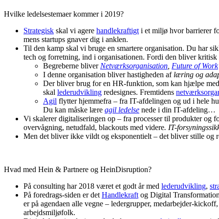
Hvilke ledelsestemaer kommer i 2019?
Strategisk
skal vi agere
handlekraftigt
i et miljø hvor barrierer
mens startups gnaver dig i anklen.
Til den kamp skal vi bruge en smartere organisation. Du har sik
tech og forretning, ind i organisationen. Fordi den bliver kritis
Begreberne bliver
Netværksorganisation
,
Future of Work
I denne organisation bliver hastigheden af
læring og ada
Der bliver brug for en HR-funktion, som kan hjælpe med
skal
lederudvikling
redesignes. Fremtidens
netværksorgan
Agil
flytter hjemmefra – fra IT-afdelingen og ud i hele hus
Du kan måske lære
agil ledelse
nede i din IT-afdeling…
Vi skalerer digitaliseringen op – fra processer til produkter og 
overvågning, netudfald, blackouts med videre
. IT-forsyningssi
Men det bliver ikke vildt og eksponentielt – det bliver stille
Hvad med Hein & Partnere og HeinDisruption?
På consulting har 2018 været et godt år med
lederudvikling
,
str
På foredrags-siden er det
Handlekraft
og Digital Transformation
er på agendaen alle vegne – ledergrupper, medarbejder-kickof
arbejdsmiljøfolk.