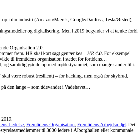
ker op i din industri (Amazon/Mærsk, Google/Danfoss, Tesla/Ørsted),
ningsmodeller og digitalisering. Men i 2019 begynder vi at tænke forbi
.
ende Organisation 2.0.
 kommer frem. HR skal kort sagt gentænkes –
HR 4.0
. For eksempel
ikle til fremtidens organisation i stedet for fortidens…
 til, og samtidig gør de op med møde-tyranniet, som mange sander til i.
IT skal være robust (resilient) – for hacking, men også for skybrud,
res på den lange – som tidevandet i Vadehavet…
i 2019.
dens Ledelse
,
Fremtidens Organisation
,
Fremtidens Arbejdsmiljø
. Det
styrelsesmedlemmer til 3800 ledere i Ålborghallen eller kommunale