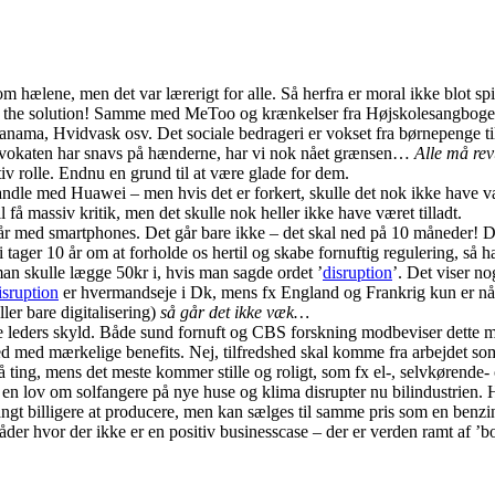
kom hælene, men det var lærerigt for alle. Så herfra er moral ikke blot s
 of the solution! Samme med MeToo og krænkelser fra Højskolesangbog
nama, Hvidvask osv. Det sociale bedrageri er vokset fra børnepenge til mi
advokaten har snavs på hænderne, har vi nok nået grænsen…
Alle må re
iv rolle. Endnu en grund til at være glade for dem.
dle med Huawei – men hvis det er forkert, skulle det nok ikke have været
l få massiv kritik, men det skulle nok heller ikke have været tilladt.
år med smartphones. Det går bare ikke – det skal ned på 10 måneder! Der
i tager 10 år om at forholde os hertil og skabe fornuftig regulering, så
n skulle lægge 50kr i, hvis man sagde ordet ’
disruption
’. Det viser n
isruption
er hvermandseje i Dk, mens fx England og Frankrig kun er nået 
ller bare digitalisering)
så går det ikke væk…
ige leders skyld. Både sund fornuft og CBS forskning modbeviser dette 
ed med mærkelige benefits. Nej, tilfredshed skal komme fra arbejdet 
ting, mens det meste kommer stille og roligt, som fx el-, selvkørende- 
et en lov om solfangere på nye huse og klima disrupter nu bilindustrie
 langt billigere at producere, men kan sælges til samme pris som en be
r hvor der ikke er en positiv businesscase – der er verden ramt af ’bo