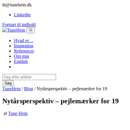
th@tunehein.dk
Linkedin
Fortsæt til indhold
Hvad er…
Inspiration
Referencer
Om mig
English
TuneHein
/
Blog
/
Nytårsperspektiv – pejlemærker for 19
Nytårsperspektiv – pejlemærker for 19
af
Tune Hein