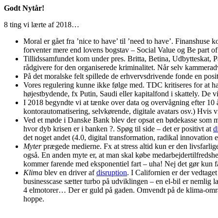
Godt Nytår!
8 ting vi lærte af 2018…
Moral er gået fra ’nice to have’ til ’need to have’. Finanshuse 
forventer mere end lovens bogstav – Social Value og Be part
Tillidssamfundet kom under pres. Britta, Betina, Udbytteskat, Pa
rådgivere for den organiserede kriminalitet. Når selv kammer
På det moralske felt spillede de erhvervsdrivende fonde en posit
Vores regulering kunne ikke følge med. TDC kritiseres for at han
højestbydende, fx Putin, Saudi eller kapitalfond i skattely. De vi
I 2018 begyndte vi at tænke over data og overvågning efter 10 
kontorautomatisering, selvkørende, digitale avatars osv.) Hvis v
Ved et møde i Danske Bank blev der opsat en bødekasse som ma
hvor dyb krisen er i banken ?. Spøg til side – det er positivt at
d
det noget andet (4.0, digital transformation, radikal innovation e
Myter
prægede medierne. Fx at stress altid kun er den livsfarl
også. En anden myte er, at man skal købe medarbejdertilfredsh
kommer farende med eksponentiel fart – uha! Nej det gør kun få 
Klima
blev en driver af
disruption
. I Californien er der vedtag
businesscase sætter turbo på udviklingen – en el-bil er nemlig
4 elmotorer… Der er guld på gaden. Omvendt på de klima-område
hoppe.