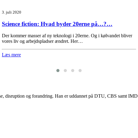
3. juli 2020
Science fiction: Hvad byder 20erne på…?…
Der kommer masser af ny teknologi i 20erne. Og i kølvandet bliver
vores liv og arbejdspladser ændret. Her…
Læs mere
lse, disruption og forandring. Han er uddannet på DTU, CBS samt IMD og